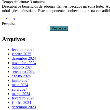
Tempo de leitura:
3
minutos
Descubra os benefícios de adquirir flanges roscados na zona leste. Ad
tubulações industriais. Este componente, conhecido por sua versatili
Paginação
Página
Página
Página
1
2
…
8
Pesquisar
de
Pesquisar
posts
Arquivos
fevereiro 2025
janeiro 2025
dezembro 2024
novembro 2024
outubro 2024
setembro 2024
agosto 2024
junho 2024
maio 2024
abril 2024
março 2024
fevereiro 2024
janeiro 2024
dezembro 2023