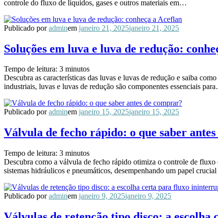
controle do fluxo de líquidos, gases e outros materiais em…
Publicado por
admin
em
janeiro 21, 2025
janeiro 21, 2025
Soluções em luva e luva de redução: conhe
Tempo de leitura:
3
minutos
Descubra as características das luvas e luvas de redução e saiba com
industriais, luvas e luvas de redução são componentes essenciais par
Publicado por
admin
em
janeiro 15, 2025
janeiro 15, 2025
Válvula de fecho rápido: o que saber ante
Tempo de leitura:
3
minutos
Descubra como a válvula de fecho rápido otimiza o controle de fluxo 
sistemas hidráulicos e pneumáticos, desempenhando um papel crucia
Publicado por
admin
em
janeiro 9, 2025
janeiro 9, 2025
Válvulas de retenção tipo disco: a escolha 