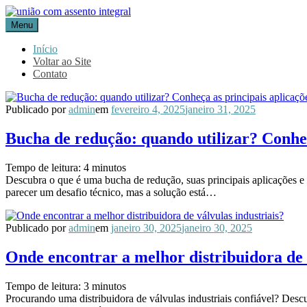
Pular
para
Menu
Líder em Acessórios Industriais
o
Blog Aceflan
conteúdo
Início
Voltar ao Site
Contato
Publicado por
admin
em
fevereiro 4, 2025
janeiro 31, 2025
Bucha de redução: quando utilizar? Conheç
Tempo de leitura:
4
minutos
Descubra o que é uma bucha de redução, suas principais aplicações e
parecer um desafio técnico, mas a solução está…
Publicado por
admin
em
janeiro 30, 2025
janeiro 30, 2025
Onde encontrar a melhor distribuidora de 
Tempo de leitura:
3
minutos
Procurando uma distribuidora de válvulas industriais confiável? Descu