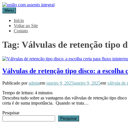
Pular
para
Menu
Blog Aceflan
Líder em Acessórios Industriais
o
conteúdo
Início
Voltar ao Site
Contato
Tag:
Válvulas de retenção tipo d
Válvulas de retenção tipo disco: a escolha 
Publicado por
admin
em
janeiro 9, 2025
janeiro 9, 2025
em
válvula de 
Tempo de leitura:
4
minutos
Descubra tudo sobre as vantagens das válvulas de retenção tipo disc
certa é de suma importância. Quando se trata…
Pesquisar
Pesquisar