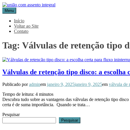
Pular
para
Menu
Blog Aceflan
Líder em Acessórios Industriais
o
conteúdo
Início
Voltar ao Site
Contato
Tag:
Válvulas de retenção tipo d
Válvulas de retenção tipo disco: a escolha 
Publicado por
admin
em
janeiro 9, 2025
janeiro 9, 2025
em
válvula de 
Tempo de leitura:
4
minutos
Descubra tudo sobre as vantagens das válvulas de retenção tipo disc
certa é de suma importância. Quando se trata…
Pesquisar
Pesquisar