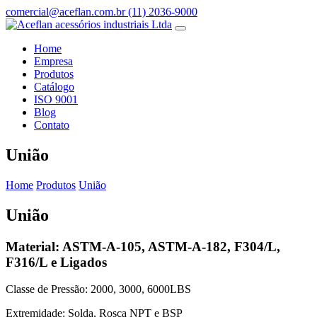
comercial@aceflan.com.br
(11) 2036-9000
Home
Empresa
Produtos
Catálogo
ISO 9001
Blog
Contato
União
Home
Produtos
União
União
Material: ASTM-A-105, ASTM-A-182, F304/L,
F316/L e Ligados
Classe de Pressão: 2000, 3000, 6000LBS
Extremidade: Solda, Rosca NPT e BSP