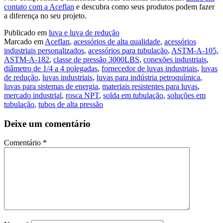
contato com a Aceflan
e descubra como seus produtos podem fazer
a diferença no seu projeto.
Publicado em
luva e luva de redução
Marcado em
Aceflan
,
acessórios de alta qualidade
,
acessórios
industriais personalizados
,
acessórios para tubulação
,
ASTM-A-105
,
ASTM-A-182
,
classe de pressão 3000LBS
,
conexões industriais
,
diâmetro de 1/4 a 4 polegadas
,
fornecedor de luvas industriais
,
luvas
de redução
,
luvas industriais
,
luvas para indústria petroquímica
,
luvas para sistemas de energia
,
materiais resistentes para luvas
,
mercado industrial
,
rosca NPT
,
solda em tubulação
,
soluções em
tubulação
,
tubos de alta pressão
Deixe um comentário
Comentário
*