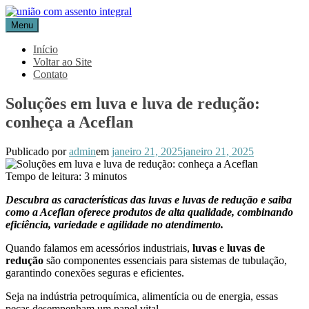
Pular
para
Menu
Blog Aceflan
Líder em Acessórios Industriais
o
conteúdo
Início
Voltar ao Site
Contato
Soluções em luva e luva de redução:
conheça a Aceflan
Publicado por
admin
em
janeiro 21, 2025
janeiro 21, 2025
Tempo de leitura:
3
minutos
Descubra as características das luvas e luvas de redução e saiba
como a Aceflan oferece produtos de alta qualidade, combinando
eficiência, variedade e agilidade no atendimento.
Quando falamos em acessórios industriais,
luvas
e
luvas de
redução
são componentes essenciais para sistemas de tubulação,
garantindo conexões seguras e eficientes.
Seja na indústria petroquímica, alimentícia ou de energia, essas
peças desempenham um papel vital.