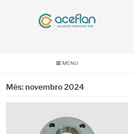
Pular
para
o
conteúdo
BLOG ACEFLAN
Líder em Acessórios Industriais
MENU
Mês:
novembro 2024