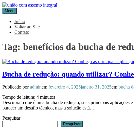
Pular
para
Menu
Blog Aceflan
Líder em Acessórios Industriais
o
conteúdo
Início
Voltar ao Site
Contato
Tag:
benefícios da bucha de red
Bucha de redução: quando utilizar? Conheç
Publicado por
admin
em
fevereiro 4, 2025
janeiro 31, 2025
em
bucha d
Tempo de leitura:
4
minutos
Descubra o que é uma bucha de redução, suas principais aplicações e
parecer um desafio técnico, mas a solução está…
Pesquisar
Pesquisar