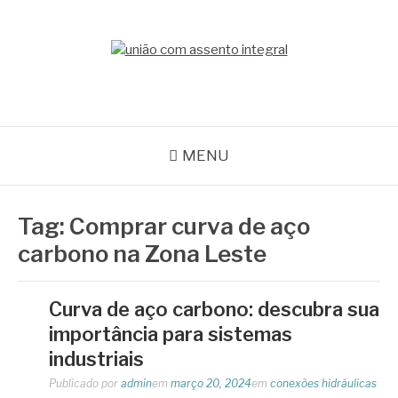
Pular
para
o
BLOG ACEFLAN
conteúdo
Líder em Acessórios Industriais
MENU
Tag:
Comprar curva de aço
carbono na Zona Leste
Curva de aço carbono: descubra sua
importância para sistemas
industriais
Publicado por
admin
em
março 20, 2024
em
conexões hidráulicas