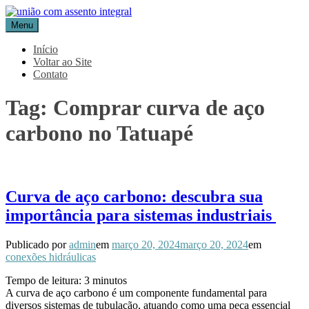
Pular
para
Menu
Blog Aceflan
Líder em Acessórios Industriais
o
conteúdo
Início
Voltar ao Site
Contato
Tag:
Comprar curva de aço
carbono no Tatuapé
Curva de aço carbono: descubra sua
importância para sistemas industriais
Publicado por
admin
em
março 20, 2024
março 20, 2024
em
conexões hidráulicas
Tempo de leitura:
3
minutos
A curva de aço carbono é um componente fundamental para
diversos sistemas de tubulação, atuando como uma peça essencial