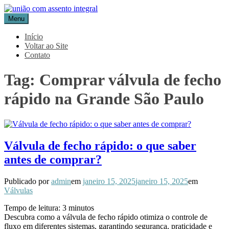
Pular
para
Menu
Blog Aceflan
Líder em Acessórios Industriais
o
conteúdo
Início
Voltar ao Site
Contato
Tag:
Comprar válvula de fecho
rápido na Grande São Paulo
Válvula de fecho rápido: o que saber
antes de comprar?
Publicado por
admin
em
janeiro 15, 2025
janeiro 15, 2025
em
Válvulas
Tempo de leitura:
3
minutos
Descubra como a válvula de fecho rápido otimiza o controle de
fluxo em diferentes sistemas, garantindo segurança, praticidade e