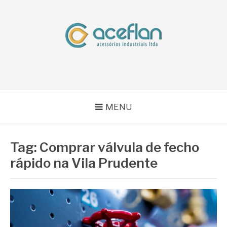
Pular
para
o
conteúdo
BLOG ACEFLAN
Líder em Acessórios Industriais
MENU
Tag:
Comprar válvula de fecho
rápido na Vila Prudente