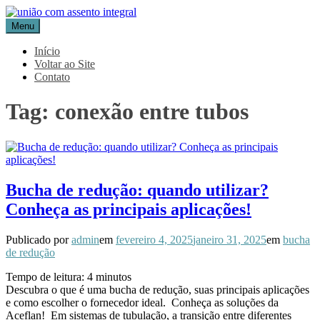
Pular
para
Menu
Blog Aceflan
Líder em Acessórios Industriais
o
conteúdo
Início
Voltar ao Site
Contato
Tag:
conexão entre tubos
Bucha de redução: quando utilizar?
Conheça as principais aplicações!
Publicado por
admin
em
fevereiro 4, 2025
janeiro 31, 2025
em
bucha
de redução
Tempo de leitura:
4
minutos
Descubra o que é uma bucha de redução, suas principais aplicações
e como escolher o fornecedor ideal. Conheça as soluções da
Aceflan! Em sistemas de tubulação, a transição entre diferentes