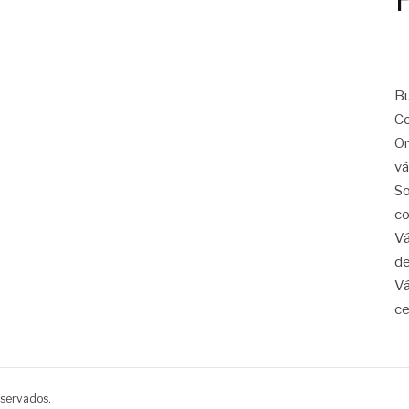
Bu
Co
On
vá
So
co
Vá
de
Vá
ce
eservados.