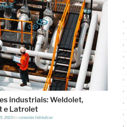
s industriais: Weldolet,
t e Latrolet
21, 2023
em
conexões hidráulicas