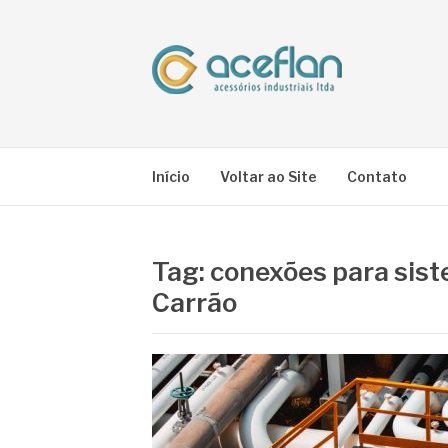
Pular
para
o
conteúdo
BLOG ACEFLA
Líder em Acessórios Industriais
Início
Voltar ao Site
Contato
Tag:
conexões para sist
Carrão