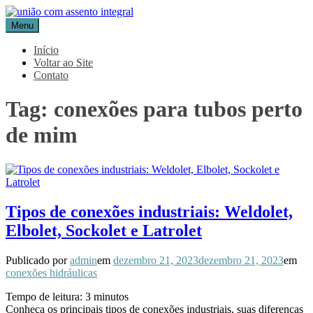
Pular
para
Menu
Blog Aceflan
Líder em Acessórios Industriais
o
conteúdo
Início
Voltar ao Site
Contato
Tag:
conexões para tubos perto
de mim
Tipos de conexões industriais: Weldolet,
Elbolet, Sockolet e Latrolet
Publicado por
admin
em
dezembro 21, 2023
dezembro 21, 2023
em
conexões hidráulicas
Tempo de leitura:
3
minutos
Conheça os principais tipos de conexões industriais, suas diferenças