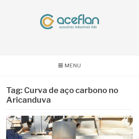
Pular
para
o
conteúdo
BLOG ACEFLAN
Líder em Acessórios Industriais
MENU
Tag:
Curva de aço carbono no
Aricanduva