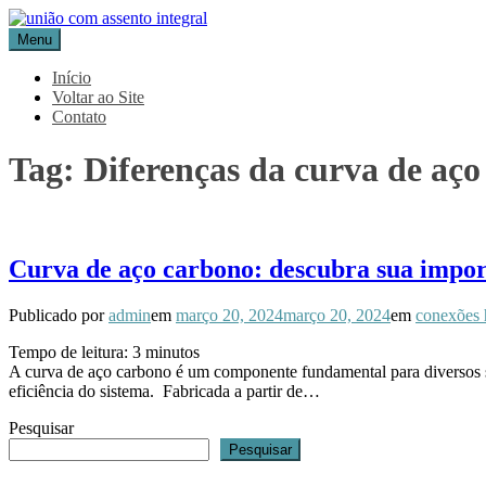
Pular
para
Menu
Blog Aceflan
Líder em Acessórios Industriais
o
conteúdo
Início
Voltar ao Site
Contato
Tag:
Diferenças da curva de aç
Curva de aço carbono: descubra sua import
Publicado por
admin
em
março 20, 2024
março 20, 2024
em
conexões 
Tempo de leitura:
3
minutos
A curva de aço carbono é um componente fundamental para diversos s
eficiência do sistema. Fabricada a partir de…
Pesquisar
Pesquisar