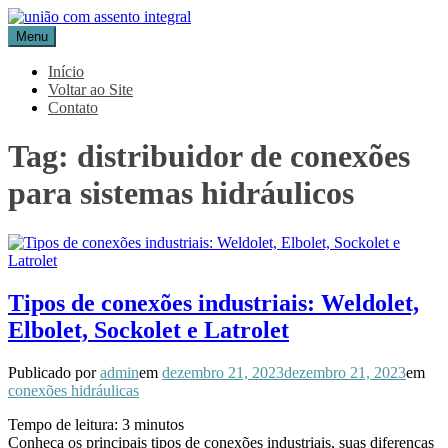
Pular
para
Menu
Blog Aceflan
Líder em Acessórios Industriais
o
conteúdo
Início
Voltar ao Site
Contato
Tag:
distribuidor de conexões
para sistemas hidráulicos
Tipos de conexões industriais: Weldolet,
Elbolet, Sockolet e Latrolet
Publicado por
admin
em
dezembro 21, 2023
dezembro 21, 2023
em
conexões hidráulicas
Tempo de leitura:
3
minutos
Conheça os principais tipos de conexões industriais, suas diferenças