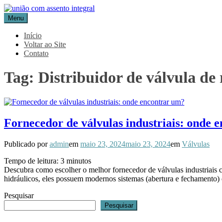
Pular
para
Menu
Blog Aceflan
Líder em Acessórios Industriais
o
conteúdo
Início
Voltar ao Site
Contato
Tag:
Distribuidor de válvula de 
Fornecedor de válvulas industriais: onde 
Publicado por
admin
em
maio 23, 2024
maio 23, 2024
em
Válvulas
Tempo de leitura:
3
minutos
Descubra como escolher o melhor fornecedor de válvulas industriais c
hidráulicos, eles possuem modernos sistemas (abertura e fechamento) 
Pesquisar
Pesquisar