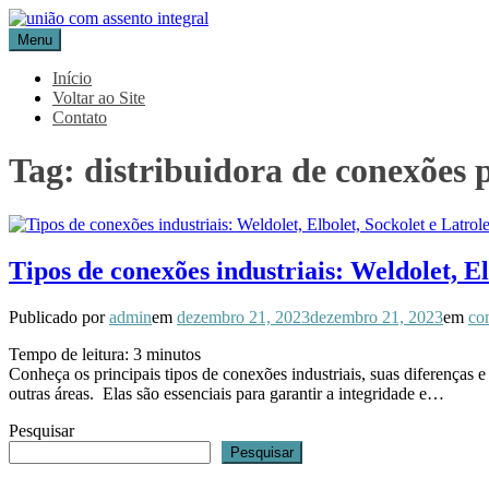
Pular
para
Menu
Blog Aceflan
Líder em Acessórios Industriais
o
conteúdo
Início
Voltar ao Site
Contato
Tag:
distribuidora de conexões 
Tipos de conexões industriais: Weldolet, El
Publicado por
admin
em
dezembro 21, 2023
dezembro 21, 2023
em
co
Tempo de leitura:
3
minutos
Conheça os principais tipos de conexões industriais, suas diferenças
outras áreas. Elas são essenciais para garantir a integridade e…
Pesquisar
Pesquisar