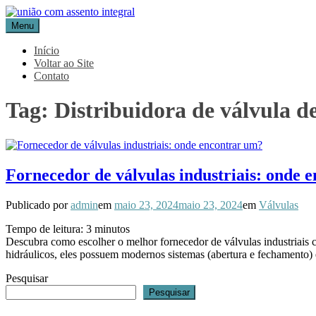
Pular
para
Menu
Blog Aceflan
Líder em Acessórios Industriais
o
conteúdo
Início
Voltar ao Site
Contato
Tag:
Distribuidora de válvula de
Fornecedor de válvulas industriais: onde 
Publicado por
admin
em
maio 23, 2024
maio 23, 2024
em
Válvulas
Tempo de leitura:
3
minutos
Descubra como escolher o melhor fornecedor de válvulas industriais c
hidráulicos, eles possuem modernos sistemas (abertura e fechamento) 
Pesquisar
Pesquisar