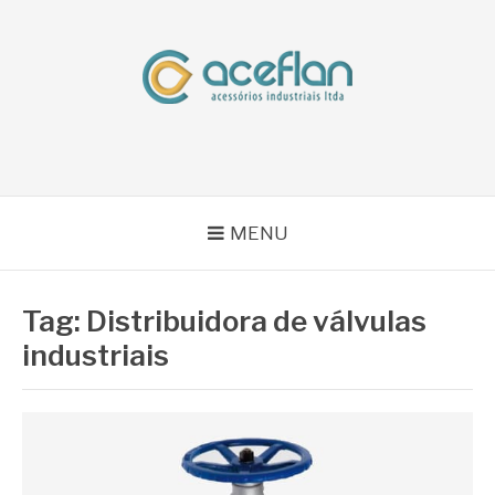
Pular
para
o
conteúdo
BLOG ACEFLAN
Líder em Acessórios Industriais
MENU
Tag:
Distribuidora de válvulas
industriais