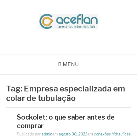
Pular
para
o
conteúdo
BLOG ACEFLAN
Líder em Acessórios Industriais
MENU
Tag:
Empresa especializada em
colar de tubulação
Sockolet: o que saber antes de
comprar
Publicado por
admin
em
agosto 30, 2023
em
conexões hidráulicas