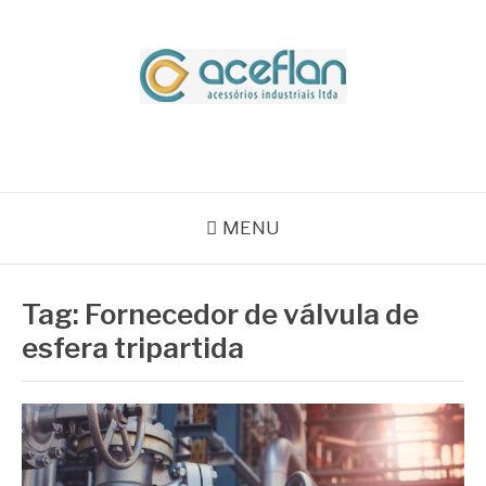
Pular
para
o
conteúdo
BLOG ACEFLAN
Líder em Acessórios Industriais
MENU
Tag:
Fornecedor de válvula de
esfera tripartida