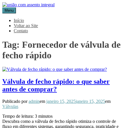
Pular
para
Menu
Blog Aceflan
Líder em Acessórios Industriais
o
conteúdo
Início
Voltar ao Site
Contato
Tag:
Fornecedor de válvula de
fecho rápido
Válvula de fecho rápido: o que saber
antes de comprar?
Publicado por
admin
em
janeiro 15, 2025
janeiro 15, 2025
em
Válvulas
Tempo de leitura:
3
minutos
Descubra como a válvula de fecho rápido otimiza o controle de
fluxo em diferentes sistemas, garantindo segurança, praticidade e