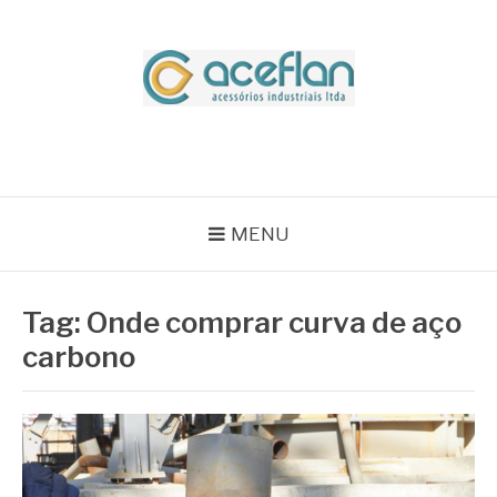
Pular
para
o
conteúdo
BLOG ACEFLAN
Líder em Acessórios Industriais
MENU
Tag:
Onde comprar curva de aço
carbono