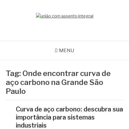
Pular
para
o
BLOG ACEFLAN
conteúdo
Líder em Acessórios Industriais
MENU
Tag:
Onde encontrar curva de
aço carbono na Grande São
Paulo
Curva de aço carbono: descubra sua
importância para sistemas
industriais