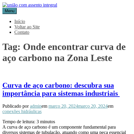
Pular
para
Menu
Blog Aceflan
Líder em Acessórios Industriais
o
conteúdo
Início
Voltar ao Site
Contato
Tag:
Onde encontrar curva de
aço carbono na Zona Leste
Curva de aço carbono: descubra sua
importância para sistemas industriais
Publicado por
admin
em
março 20, 2024
março 20, 2024
em
conexões hidráulicas
Tempo de leitura:
3
minutos
A curva de aço carbono é um componente fundamental para
diversos sistemas de tubulação, atuando como uma peça essencial