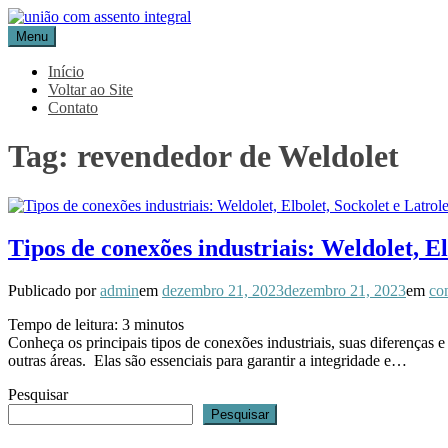
Pular
para
Menu
Blog Aceflan
Líder em Acessórios Industriais
o
conteúdo
Início
Voltar ao Site
Contato
Tag:
revendedor de Weldolet
Tipos de conexões industriais: Weldolet, El
Publicado por
admin
em
dezembro 21, 2023
dezembro 21, 2023
em
co
Tempo de leitura:
3
minutos
Conheça os principais tipos de conexões industriais, suas diferenças
outras áreas. Elas são essenciais para garantir a integridade e…
Pesquisar
Pesquisar