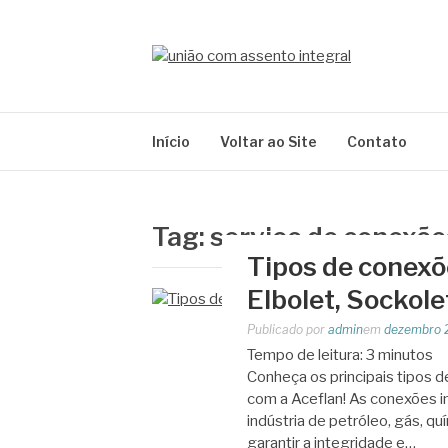
Pular
para
o
BLOG ACEFLA
conteúdo
Líder em Acessórios Industriais
Início
Voltar ao Site
Contato
Tag:
serviço de conexõe
Tipos de conexõe
Elbolet, Sockole
Publicado por
admin
em
dezembro 
Tempo de leitura:
3
minutos
Conheça os principais tipos d
com a Aceflan! As conexões 
indústria de petróleo, gás, qu
garantir a integridade e…