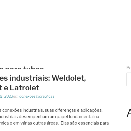
N
s para tubos
Pe
s industriais: Weldolet,
t e Latrolet
21, 2023
em
conexões hidráulicas
e conexões industriais, suas diferenças e aplicações,
industriais desempenham um papel fundamental na
ímica e em várias outras áreas. Elas são essenciais para