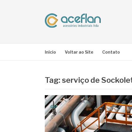
Pular
para
o
conteúdo
BLOG ACEFLA
Líder em Acessórios Industriais
Início
Voltar ao Site
Contato
Tag:
serviço de Sockole