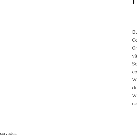
Bu
Co
On
vá
So
co
Vá
de
Vá
ce
eservados.