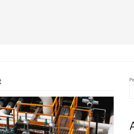
N
t
Pe