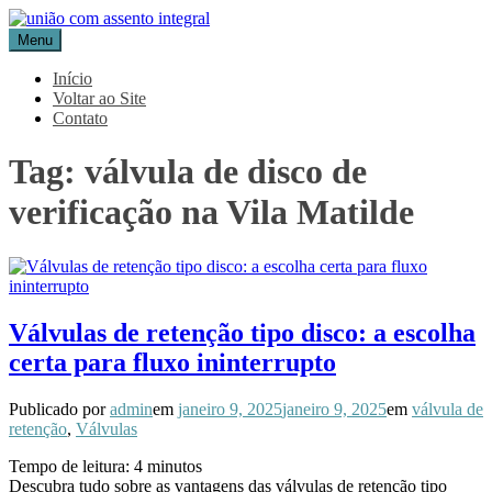
Pular
para
Menu
Blog Aceflan
Líder em Acessórios Industriais
o
conteúdo
Início
Voltar ao Site
Contato
Tag:
válvula de disco de
verificação na Vila Matilde
Válvulas de retenção tipo disco: a escolha
certa para fluxo ininterrupto
Publicado por
admin
em
janeiro 9, 2025
janeiro 9, 2025
em
válvula de
retenção
,
Válvulas
Tempo de leitura:
4
minutos
Descubra tudo sobre as vantagens das válvulas de retenção tipo