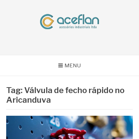
Pular
para
o
conteúdo
BLOG ACEFLAN
Líder em Acessórios Industriais
MENU
Tag:
Válvula de fecho rápido no
Aricanduva