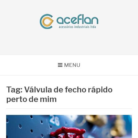
Pular
para
o
conteúdo
BLOG ACEFLAN
Líder em Acessórios Industriais
MENU
Tag:
Válvula de fecho rápido
perto de mim