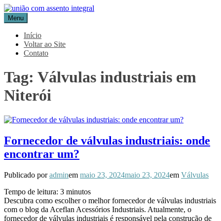
Pular
para
Menu
Blog Aceflan
Líder em Acessórios Industriais
o
conteúdo
Início
Voltar ao Site
Contato
Tag:
Válvulas industriais em
Niterói
Fornecedor de válvulas industriais: onde
encontrar um?
Publicado por
admin
em
maio 23, 2024
maio 23, 2024
em
Válvulas
Tempo de leitura:
3
minutos
Descubra como escolher o melhor fornecedor de válvulas industriais
com o blog da Aceflan Acessórios Industriais. Atualmente, o
fornecedor de válvulas industriais é responsável pela construção de