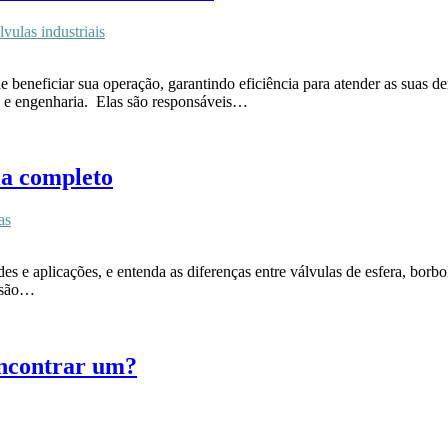
lvulas industriais
e beneficiar sua operação, garantindo eficiência para atender as suas
ia e engenharia. Elas são responsáveis…
uia completo
as
ades e aplicações, e entenda as diferenças entre válvulas de esfera, bor
s são…
encontrar um?