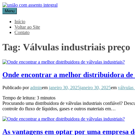
Pular
para
Menu
Blog Aceflan
Líder em Acessórios Industriais
o
conteúdo
Início
Voltar ao Site
Contato
Tag:
Válvulas industriais preço
Onde encontrar a melhor distribuidora de 
Publicado por
admin
em
janeiro 30, 2025
janeiro 30, 2025
em
válvulas 
Tempo de leitura:
3
minutos
Procurando uma distribuidora de válvulas industriais confiável? Descu
controle do fluxo de líquidos, gases e outros materiais em…
As vantagens em optar por uma empresa de 