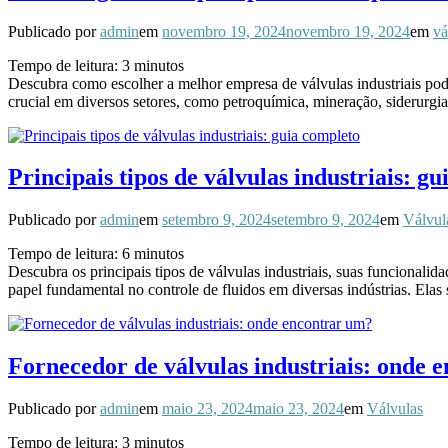
Publicado por
admin
em
novembro 19, 2024
novembro 19, 2024
em
vá
Tempo de leitura:
3
minutos
Descubra como escolher a melhor empresa de válvulas industriais pod
crucial em diversos setores, como petroquímica, mineração, siderurg
Principais tipos de válvulas industriais: g
Publicado por
admin
em
setembro 9, 2024
setembro 9, 2024
em
Válvul
Tempo de leitura:
6
minutos
Descubra os principais tipos de válvulas industriais, suas funcionalid
papel fundamental no controle de fluidos em diversas indústrias. Ela
Fornecedor de válvulas industriais: onde 
Publicado por
admin
em
maio 23, 2024
maio 23, 2024
em
Válvulas
Tempo de leitura:
3
minutos