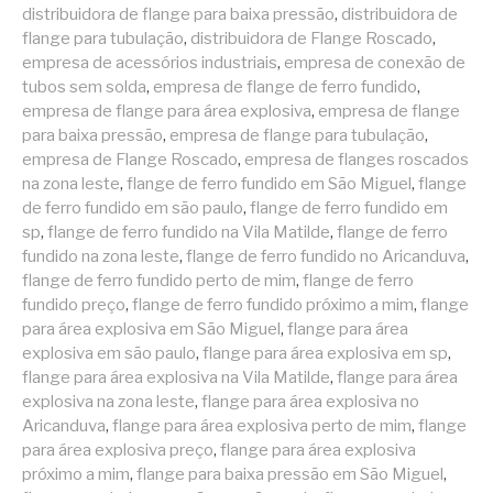
distribuidora de flange para baixa pressão
,
distribuidora de
flange para tubulação
,
distribuidora de Flange Roscado
,
empresa de acessórios industriais
,
empresa de conexão de
tubos sem solda
,
empresa de flange de ferro fundido
,
empresa de flange para área explosiva
,
empresa de flange
para baixa pressão
,
empresa de flange para tubulação
,
empresa de Flange Roscado
,
empresa de flanges roscados
na zona leste
,
flange de ferro fundido em São Miguel
,
flange
de ferro fundido em são paulo
,
flange de ferro fundido em
sp
,
flange de ferro fundido na Vila Matilde
,
flange de ferro
fundido na zona leste
,
flange de ferro fundido no Aricanduva
,
flange de ferro fundido perto de mim
,
flange de ferro
fundido preço
,
flange de ferro fundido próximo a mim
,
flange
para área explosiva em São Miguel
,
flange para área
explosiva em são paulo
,
flange para área explosiva em sp
,
flange para área explosiva na Vila Matilde
,
flange para área
explosiva na zona leste
,
flange para área explosiva no
Aricanduva
,
flange para área explosiva perto de mim
,
flange
para área explosiva preço
,
flange para área explosiva
próximo a mim
,
flange para baixa pressão em São Miguel
,