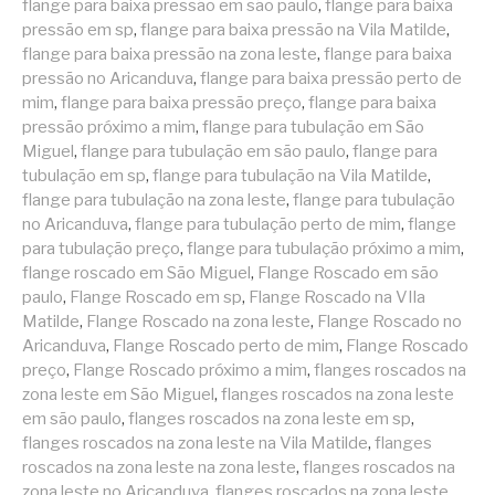
flange para baixa pressão em são paulo
,
flange para baixa
pressão em sp
,
flange para baixa pressão na Vila Matilde
,
flange para baixa pressão na zona leste
,
flange para baixa
pressão no Aricanduva
,
flange para baixa pressão perto de
mim
,
flange para baixa pressão preço
,
flange para baixa
pressão próximo a mim
,
flange para tubulação em São
Miguel
,
flange para tubulação em são paulo
,
flange para
tubulação em sp
,
flange para tubulação na Vila Matilde
,
flange para tubulação na zona leste
,
flange para tubulação
no Aricanduva
,
flange para tubulação perto de mim
,
flange
para tubulação preço
,
flange para tubulação próximo a mim
,
flange roscado em São Miguel
,
Flange Roscado em são
paulo
,
Flange Roscado em sp
,
Flange Roscado na VIla
Matilde
,
Flange Roscado na zona leste
,
Flange Roscado no
Aricanduva
,
Flange Roscado perto de mim
,
Flange Roscado
preço
,
Flange Roscado próximo a mim
,
flanges roscados na
zona leste em São Miguel
,
flanges roscados na zona leste
em são paulo
,
flanges roscados na zona leste em sp
,
flanges roscados na zona leste na Vila Matilde
,
flanges
roscados na zona leste na zona leste
,
flanges roscados na
zona leste no Aricanduva
,
flanges roscados na zona leste