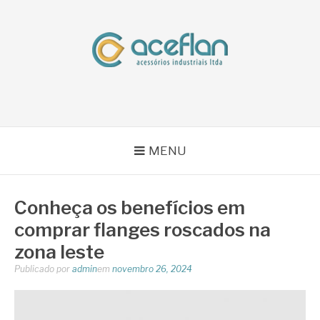
Pular
para
o
conteúdo
BLOG ACEFLAN
Líder em Acessórios Industriais
MENU
Conheça os benefícios em
comprar flanges roscados na
zona leste
Publicado por
admin
em
novembro 26, 2024