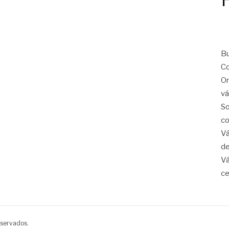
Bu
Co
On
vá
So
co
Vá
de
Vá
ce
eservados.