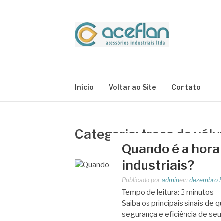
Pular
para
o
conteúdo
BLOG ACEFLA
Líder em Acessórios Industriais
Início
Voltar ao Site
Contato
Categoria:
troca de válv
Quando é a hora 
industriais?
Publicado por
admin
em
dezembro 
Tempo de leitura:
3
minutos
Saiba os principais sinais de q
segurança e eficiência de seu