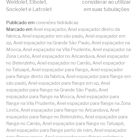
Weldolet, Elbolet,
considerar ao utilizar
lendo
Sockolet e Latrolet
em suas tubulações
Publicado em
conexões hidráulicas
Marcado em
Anel espaçador
,
Anel espaçador direto da
fabrica
,
Anel espaçador em são paulo
,
Anel espaçador em
sp
,
Anel espaçador na Grande São Paulo
,
Anel espaçador na
Mooca
,
Anel espaçador na Vila Prudente
,
Anel espaçador na
Zona Leste
,
Anel espaçador no Aricanduva
,
Anel espaçador
no Belenzinho
,
Anel espaçador no Carrão
,
Anel espaçador
no Tatuapé
,
Anel espaçador para flange
,
Anel espaçador
para flange direto da fabrica
,
Anel espaçador para flange em
são paulo
,
Anel espaçador para flange em sp
,
Anel
espaçador para flange na Grande São Paulo
,
Anel
espaçador para flange na Mooca
,
Anel espaçador para
flange na Vila Prudente
,
Anel espaçador para flange na Zona
Leste
,
Anel espaçador para flange no Aricanduva
,
Anel
espaçador para flange no Belenzinho
,
Anel espaçador para
flange no Carrão
,
Anel espaçador para flange no Tatuapé
,
Anel espaçador para flange perto de mim
,
Anel espaçador
para flange preço
,
Anel espaçador para flange próximo a