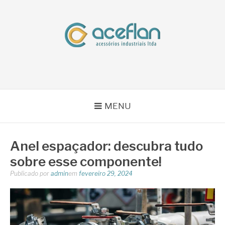
Pular
para
o
conteúdo
BLOG ACEFLAN
Líder em Acessórios Industriais
MENU
Anel espaçador: descubra tudo
sobre esse componente!
Publicado por
admin
em
fevereiro 29, 2024