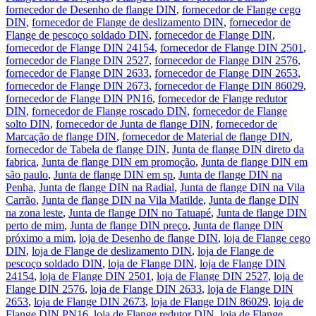
fornecedor de Desenho de flange DIN
,
fornecedor de Flange cego
DIN
,
fornecedor de Flange de deslizamento DIN
,
fornecedor de
Flange de pescoço soldado DIN
,
fornecedor de Flange DIN
,
fornecedor de Flange DIN 24154
,
fornecedor de Flange DIN 2501
,
fornecedor de Flange DIN 2527
,
fornecedor de Flange DIN 2576
,
fornecedor de Flange DIN 2633
,
fornecedor de Flange DIN 2653
,
fornecedor de Flange DIN 2673
,
fornecedor de Flange DIN 86029
,
fornecedor de Flange DIN PN16
,
fornecedor de Flange redutor
DIN
,
fornecedor de Flange roscado DIN
,
fornecedor de Flange
solto DIN
,
fornecedor de Junta de flange DIN
,
fornecedor de
Marcação de flange DIN
,
fornecedor de Material de flange DIN
,
fornecedor de Tabela de flange DIN
,
Junta de flange DIN direto da
fabrica
,
Junta de flange DIN em promoção
,
Junta de flange DIN em
são paulo
,
Junta de flange DIN em sp
,
Junta de flange DIN na
Penha
,
Junta de flange DIN na Radial
,
Junta de flange DIN na Vila
Carrão
,
Junta de flange DIN na Vila Matilde
,
Junta de flange DIN
na zona leste
,
Junta de flange DIN no Tatuapé
,
Junta de flange DIN
perto de mim
,
Junta de flange DIN preço
,
Junta de flange DIN
próximo a mim
,
loja de Desenho de flange DIN
,
loja de Flange cego
DIN
,
loja de Flange de deslizamento DIN
,
loja de Flange de
pescoço soldado DIN
,
loja de Flange DIN
,
loja de Flange DIN
24154
,
loja de Flange DIN 2501
,
loja de Flange DIN 2527
,
loja de
Flange DIN 2576
,
loja de Flange DIN 2633
,
loja de Flange DIN
2653
,
loja de Flange DIN 2673
,
loja de Flange DIN 86029
,
loja de
Flange DIN PN16
,
loja de Flange redutor DIN
,
loja de Flange