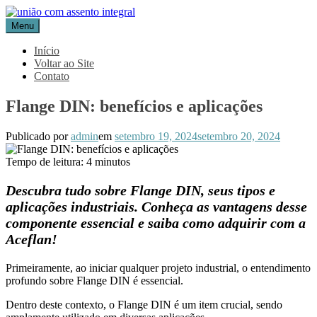
Pular
para
Menu
Blog Aceflan
Líder em Acessórios Industriais
o
conteúdo
Início
Voltar ao Site
Contato
Flange DIN: benefícios e aplicações
Publicado por
admin
em
setembro 19, 2024
setembro 20, 2024
Tempo de leitura:
4
minutos
Descubra tudo sobre Flange DIN, seus tipos e
aplicações industriais. Conheça as vantagens desse
componente essencial e saiba como adquirir com a
Aceflan!
Primeiramente, ao iniciar qualquer projeto industrial, o entendimento
profundo sobre Flange DIN é essencial.
Dentro deste contexto, o Flange DIN é um item crucial, sendo