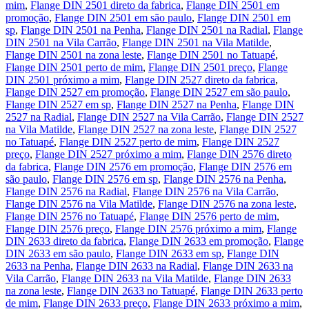
mim
,
Flange DIN 2501 direto da fabrica
,
Flange DIN 2501 em
promoção
,
Flange DIN 2501 em são paulo
,
Flange DIN 2501 em
sp
,
Flange DIN 2501 na Penha
,
Flange DIN 2501 na Radial
,
Flange
DIN 2501 na Vila Carrão
,
Flange DIN 2501 na Vila Matilde
,
Flange DIN 2501 na zona leste
,
Flange DIN 2501 no Tatuapé
,
Flange DIN 2501 perto de mim
,
Flange DIN 2501 preço
,
Flange
DIN 2501 próximo a mim
,
Flange DIN 2527 direto da fabrica
,
Flange DIN 2527 em promoção
,
Flange DIN 2527 em são paulo
,
Flange DIN 2527 em sp
,
Flange DIN 2527 na Penha
,
Flange DIN
2527 na Radial
,
Flange DIN 2527 na Vila Carrão
,
Flange DIN 2527
na Vila Matilde
,
Flange DIN 2527 na zona leste
,
Flange DIN 2527
no Tatuapé
,
Flange DIN 2527 perto de mim
,
Flange DIN 2527
preço
,
Flange DIN 2527 próximo a mim
,
Flange DIN 2576 direto
da fabrica
,
Flange DIN 2576 em promoção
,
Flange DIN 2576 em
são paulo
,
Flange DIN 2576 em sp
,
Flange DIN 2576 na Penha
,
Flange DIN 2576 na Radial
,
Flange DIN 2576 na Vila Carrão
,
Flange DIN 2576 na Vila Matilde
,
Flange DIN 2576 na zona leste
,
Flange DIN 2576 no Tatuapé
,
Flange DIN 2576 perto de mim
,
Flange DIN 2576 preço
,
Flange DIN 2576 próximo a mim
,
Flange
DIN 2633 direto da fabrica
,
Flange DIN 2633 em promoção
,
Flange
DIN 2633 em são paulo
,
Flange DIN 2633 em sp
,
Flange DIN
2633 na Penha
,
Flange DIN 2633 na Radial
,
Flange DIN 2633 na
Vila Carrão
,
Flange DIN 2633 na Vila Matilde
,
Flange DIN 2633
na zona leste
,
Flange DIN 2633 no Tatuapé
,
Flange DIN 2633 perto
de mim
,
Flange DIN 2633 preço
,
Flange DIN 2633 próximo a mim
,