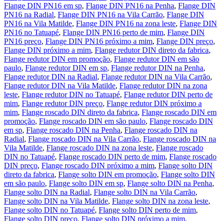
Flange DIN PN16 em sp
,
Flange DIN PN16 na Penha
,
Flange DIN
PN16 na Radial
,
Flange DIN PN16 na Vila Carrão
,
Flange DIN
PN16 na Vila Matilde
,
Flange DIN PN16 na zona leste
,
Flange DIN
PN16 no Tatuapé
,
Flange DIN PN16 perto de mim
,
Flange DIN
PN16 preço
,
Flange DIN PN16 próximo a mim
,
Flange DIN preço
,
Flange DIN próximo a mim
,
Flange redutor DIN direto da fabrica
,
Flange redutor DIN em promoção
,
Flange redutor DIN em são
paulo
,
Flange redutor DIN em sp
,
Flange redutor DIN na Penha
,
Flange redutor DIN na Radial
,
Flange redutor DIN na Vila Carrão
,
Flange redutor DIN na Vila Matilde
,
Flange redutor DIN na zona
leste
,
Flange redutor DIN no Tatuapé
,
Flange redutor DIN perto de
mim
,
Flange redutor DIN preço
,
Flange redutor DIN próximo a
mim
,
Flange roscado DIN direto da fabrica
,
Flange roscado DIN em
promoção
,
Flange roscado DIN em são paulo
,
Flange roscado DIN
em sp
,
Flange roscado DIN na Penha
,
Flange roscado DIN na
Radial
,
Flange roscado DIN na Vila Carrão
,
Flange roscado DIN na
Vila Matilde
,
Flange roscado DIN na zona leste
,
Flange roscado
DIN no Tatuapé
,
Flange roscado DIN perto de mim
,
Flange roscado
DIN preço
,
Flange roscado DIN próximo a mim
,
Flange solto DIN
direto da fabrica
,
Flange solto DIN em promoção
,
Flange solto DIN
em são paulo
,
Flange solto DIN em sp
,
Flange solto DIN na Penha
,
Flange solto DIN na Radial
,
Flange solto DIN na Vila Carrão
,
Flange solto DIN na Vila Matilde
,
Flange solto DIN na zona leste
,
Flange solto DIN no Tatuapé
,
Flange solto DIN perto de mim
,
Flange solto DIN preço
,
Flange solto DIN próximo a mim
,