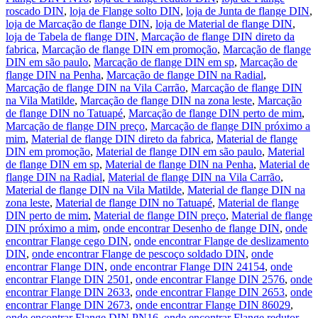
roscado DIN
,
loja de Flange solto DIN
,
loja de Junta de flange DIN
,
loja de Marcação de flange DIN
,
loja de Material de flange DIN
,
loja de Tabela de flange DIN
,
Marcação de flange DIN direto da
fabrica
,
Marcação de flange DIN em promoção
,
Marcação de flange
DIN em são paulo
,
Marcação de flange DIN em sp
,
Marcação de
flange DIN na Penha
,
Marcação de flange DIN na Radial
,
Marcação de flange DIN na Vila Carrão
,
Marcação de flange DIN
na Vila Matilde
,
Marcação de flange DIN na zona leste
,
Marcação
de flange DIN no Tatuapé
,
Marcação de flange DIN perto de mim
,
Marcação de flange DIN preço
,
Marcação de flange DIN próximo a
mim
,
Material de flange DIN direto da fabrica
,
Material de flange
DIN em promoção
,
Material de flange DIN em são paulo
,
Material
de flange DIN em sp
,
Material de flange DIN na Penha
,
Material de
flange DIN na Radial
,
Material de flange DIN na Vila Carrão
,
Material de flange DIN na Vila Matilde
,
Material de flange DIN na
zona leste
,
Material de flange DIN no Tatuapé
,
Material de flange
DIN perto de mim
,
Material de flange DIN preço
,
Material de flange
DIN próximo a mim
,
onde encontrar Desenho de flange DIN
,
onde
encontrar Flange cego DIN
,
onde encontrar Flange de deslizamento
DIN
,
onde encontrar Flange de pescoço soldado DIN
,
onde
encontrar Flange DIN
,
onde encontrar Flange DIN 24154
,
onde
encontrar Flange DIN 2501
,
onde encontrar Flange DIN 2576
,
onde
encontrar Flange DIN 2633
,
onde encontrar Flange DIN 2653
,
onde
encontrar Flange DIN 2673
,
onde encontrar Flange DIN 86029
,
onde encontrar Flange DIN PN16
,
onde encontrar Flange redutor