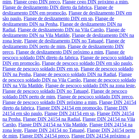
mim
,
Flange cego DIN preço
,
Flange cego DIN próximo a mim
,
Flange de deslizamento DIN direto da fabrica
,
Flange de
deslizamento DIN em promoção
,
Flange de deslizamento DIN em
são paulo
,
Flange de deslizamento DIN em sp
,
Flange de
deslizamento DIN na Penha
,
Flange de deslizamento DIN na
Radial
,
Flange de deslizamento DIN na Vila Carrão
,
Flange de
deslizamento DIN na Vila Matilde
,
Flange de deslizamento DIN na
zona leste
,
Flange de deslizamento DIN no Tatuapé
,
Flange de
deslizamento DIN perto de mim
,
Flange de deslizamento DIN
preço
,
Flange de deslizamento DIN próximo a mim
,
Flange de
pescoço soldado DIN direto da fabrica
,
Flange de pescoço soldado
DIN em promoção
,
Flange de pescoço soldado DIN em são paulo
,
Flange de pescoço soldado DIN em sp
,
Flange de pescoço soldado
DIN na Penha
,
Flange de pescoço soldado DIN na Radial
,
Flange
de pescoço soldado DIN na Vila Carrão
,
Flange de pescoço soldado
DIN na Vila Matilde
,
Flange de pescoço soldado DIN na zona leste
,
Flange de pescoço soldado DIN no Tatuapé
,
Flange de pescoço
soldado DIN perto de mim
,
Flange de pescoço soldado DIN preço
,
Flange de pescoço soldado DIN próximo a mim
,
Flange DIN 24154
direto da fabrica
,
Flange DIN 24154 em promoção
,
Flange DIN
24154 em são paulo
,
Flange DIN 24154 em sp
,
Flange DIN 24154
na Penha
,
Flange DIN 24154 na Radial
,
Flange DIN 24154 na Vila
Carrão
,
Flange DIN 24154 na Vila Matilde
,
Flange DIN 24154 na
zona leste
,
Flange DIN 24154 no Tatuapé
,
Flange DIN 24154 perto
de mim
,
Flange DIN 24154 preço
,
Flange DIN 24154 próximo a