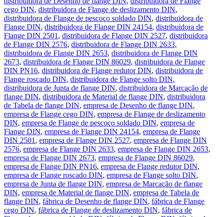
distribuidora de Desenho de flange DIN
,
distribuidora de Flange
cego DIN
,
distribuidora de Flange de deslizamento DIN
,
distribuidora de Flange de pescoço soldado DIN
,
distribuidora de
Flange DIN
,
distribuidora de Flange DIN 24154
,
distribuidora de
Flange DIN 2501
,
distribuidora de Flange DIN 2527
,
distribuidora
de Flange DIN 2576
,
distribuidora de Flange DIN 2633
,
distribuidora de Flange DIN 2653
,
distribuidora de Flange DIN
2673
,
distribuidora de Flange DIN 86029
,
distribuidora de Flange
DIN PN16
,
distribuidora de Flange redutor DIN
,
distribuidora de
Flange roscado DIN
,
distribuidora de Flange solto DIN
,
distribuidora de Junta de flange DIN
,
distribuidora de Marcação de
flange DIN
,
distribuidora de Material de flange DIN
,
distribuidora
de Tabela de flange DIN
,
empresa de Desenho de flange DIN
,
empresa de Flange cego DIN
,
empresa de Flange de deslizamento
DIN
,
empresa de Flange de pescoço soldado DIN
,
empresa de
Flange DIN
,
empresa de Flange DIN 24154
,
empresa de Flange
DIN 2501
,
empresa de Flange DIN 2527
,
empresa de Flange DIN
2576
,
empresa de Flange DIN 2633
,
empresa de Flange DIN 2653
,
empresa de Flange DIN 2673
,
empresa de Flange DIN 86029
,
empresa de Flange DIN PN16
,
empresa de Flange redutor DIN
,
empresa de Flange roscado DIN
,
empresa de Flange solto DIN
,
empresa de Junta de flange DIN
,
empresa de Marcação de flange
DIN
,
empresa de Material de flange DIN
,
empresa de Tabela de
flange DIN
,
fábrica de Desenho de flange DIN
,
fábrica de Flange
cego DIN
,
fábrica de Flange de deslizamento DIN
,
fábrica de