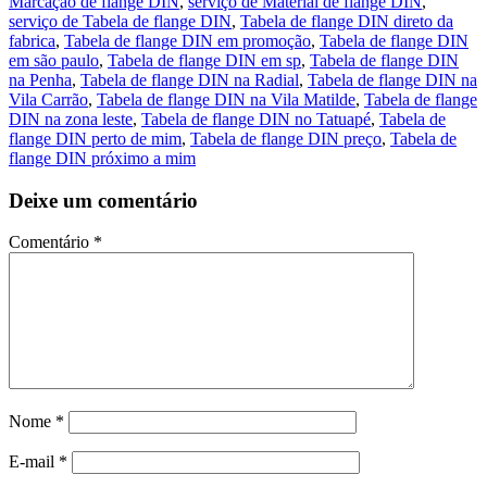
Marcação de flange DIN
,
serviço de Material de flange DIN
,
serviço de Tabela de flange DIN
,
Tabela de flange DIN direto da
fabrica
,
Tabela de flange DIN em promoção
,
Tabela de flange DIN
em são paulo
,
Tabela de flange DIN em sp
,
Tabela de flange DIN
na Penha
,
Tabela de flange DIN na Radial
,
Tabela de flange DIN na
Vila Carrão
,
Tabela de flange DIN na Vila Matilde
,
Tabela de flange
DIN na zona leste
,
Tabela de flange DIN no Tatuapé
,
Tabela de
flange DIN perto de mim
,
Tabela de flange DIN preço
,
Tabela de
flange DIN próximo a mim
Deixe um comentário
Comentário
*
Nome
*
E-mail
*