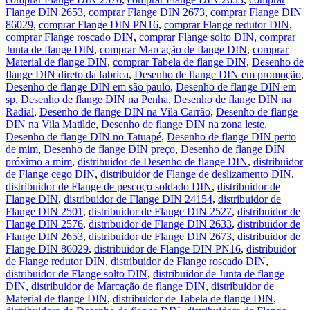
Flange DIN 2653
,
comprar Flange DIN 2673
,
comprar Flange DIN
86029
,
comprar Flange DIN PN16
,
comprar Flange redutor DIN
,
comprar Flange roscado DIN
,
comprar Flange solto DIN
,
comprar
Junta de flange DIN
,
comprar Marcação de flange DIN
,
comprar
Material de flange DIN
,
comprar Tabela de flange DIN
,
Desenho de
flange DIN direto da fabrica
,
Desenho de flange DIN em promoção
,
Desenho de flange DIN em são paulo
,
Desenho de flange DIN em
sp
,
Desenho de flange DIN na Penha
,
Desenho de flange DIN na
Radial
,
Desenho de flange DIN na Vila Carrão
,
Desenho de flange
DIN na Vila Matilde
,
Desenho de flange DIN na zona leste
,
Desenho de flange DIN no Tatuapé
,
Desenho de flange DIN perto
de mim
,
Desenho de flange DIN preço
,
Desenho de flange DIN
próximo a mim
,
distribuidor de Desenho de flange DIN
,
distribuidor
de Flange cego DIN
,
distribuidor de Flange de deslizamento DIN
,
distribuidor de Flange de pescoço soldado DIN
,
distribuidor de
Flange DIN
,
distribuidor de Flange DIN 24154
,
distribuidor de
Flange DIN 2501
,
distribuidor de Flange DIN 2527
,
distribuidor de
Flange DIN 2576
,
distribuidor de Flange DIN 2633
,
distribuidor de
Flange DIN 2653
,
distribuidor de Flange DIN 2673
,
distribuidor de
Flange DIN 86029
,
distribuidor de Flange DIN PN16
,
distribuidor
de Flange redutor DIN
,
distribuidor de Flange roscado DIN
,
distribuidor de Flange solto DIN
,
distribuidor de Junta de flange
DIN
,
distribuidor de Marcação de flange DIN
,
distribuidor de
Material de flange DIN
,
distribuidor de Tabela de flange DIN
,