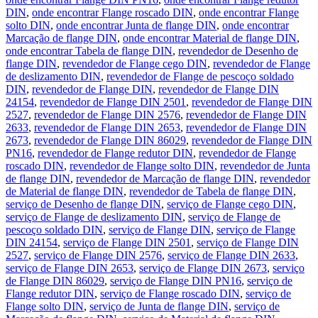
DIN
,
onde encontrar Flange roscado DIN
,
onde encontrar Flange
solto DIN
,
onde encontrar Junta de flange DIN
,
onde encontrar
Marcação de flange DIN
,
onde encontrar Material de flange DIN
,
onde encontrar Tabela de flange DIN
,
revendedor de Desenho de
flange DIN
,
revendedor de Flange cego DIN
,
revendedor de Flange
de deslizamento DIN
,
revendedor de Flange de pescoço soldado
DIN
,
revendedor de Flange DIN
,
revendedor de Flange DIN
24154
,
revendedor de Flange DIN 2501
,
revendedor de Flange DIN
2527
,
revendedor de Flange DIN 2576
,
revendedor de Flange DIN
2633
,
revendedor de Flange DIN 2653
,
revendedor de Flange DIN
2673
,
revendedor de Flange DIN 86029
,
revendedor de Flange DIN
PN16
,
revendedor de Flange redutor DIN
,
revendedor de Flange
roscado DIN
,
revendedor de Flange solto DIN
,
revendedor de Junta
de flange DIN
,
revendedor de Marcação de flange DIN
,
revendedor
de Material de flange DIN
,
revendedor de Tabela de flange DIN
,
serviço de Desenho de flange DIN
,
serviço de Flange cego DIN
,
serviço de Flange de deslizamento DIN
,
serviço de Flange de
pescoço soldado DIN
,
serviço de Flange DIN
,
serviço de Flange
DIN 24154
,
serviço de Flange DIN 2501
,
serviço de Flange DIN
2527
,
serviço de Flange DIN 2576
,
serviço de Flange DIN 2633
,
serviço de Flange DIN 2653
,
serviço de Flange DIN 2673
,
serviço
de Flange DIN 86029
,
serviço de Flange DIN PN16
,
serviço de
Flange redutor DIN
,
serviço de Flange roscado DIN
,
serviço de
Flange solto DIN
,
serviço de Junta de flange DIN
,
serviço de