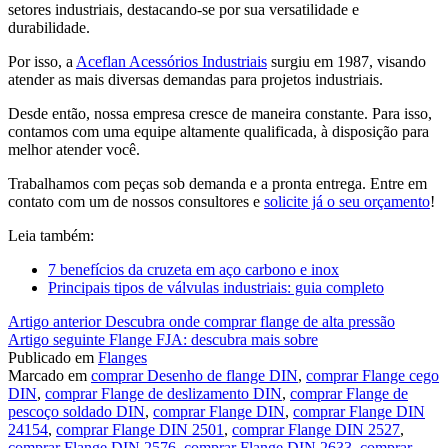
setores industriais, destacando-se por sua versatilidade e
durabilidade.
Por isso, a
Aceflan Acessórios Industriais
surgiu em 1987, visando
atender as mais diversas demandas para projetos industriais.
Desde então, nossa empresa cresce de maneira constante. Para isso,
contamos com uma equipe altamente qualificada, à disposição para
melhor atender você.
Trabalhamos com peças sob demanda e a pronta entrega. Entre em
contato com um de nossos consultores e
solicite já o seu orçamento
!
Leia também:
7 benefícios da cruzeta em aço carbono e inox
Principais tipos de válvulas industriais: guia completo
Continue
Artigo anterior
Descubra onde comprar flange de alta pressão
Artigo seguinte
Flange FJA: descubra mais sobre
lendo
Publicado em
Flanges
Marcado em
comprar Desenho de flange DIN
,
comprar Flange cego
DIN
,
comprar Flange de deslizamento DIN
,
comprar Flange de
pescoço soldado DIN
,
comprar Flange DIN
,
comprar Flange DIN
24154
,
comprar Flange DIN 2501
,
comprar Flange DIN 2527
,
comprar Flange DIN 2576
,
comprar Flange DIN 2633
,
comprar