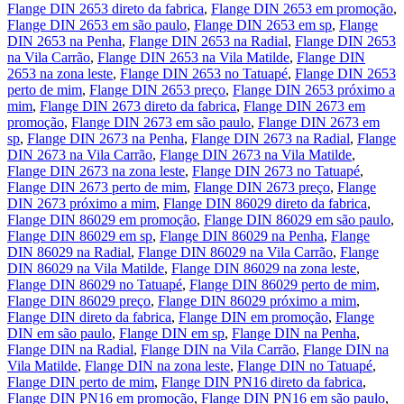
Flange DIN 2653 direto da fabrica
,
Flange DIN 2653 em promoção
,
Flange DIN 2653 em são paulo
,
Flange DIN 2653 em sp
,
Flange
DIN 2653 na Penha
,
Flange DIN 2653 na Radial
,
Flange DIN 2653
na Vila Carrão
,
Flange DIN 2653 na Vila Matilde
,
Flange DIN
2653 na zona leste
,
Flange DIN 2653 no Tatuapé
,
Flange DIN 2653
perto de mim
,
Flange DIN 2653 preço
,
Flange DIN 2653 próximo a
mim
,
Flange DIN 2673 direto da fabrica
,
Flange DIN 2673 em
promoção
,
Flange DIN 2673 em são paulo
,
Flange DIN 2673 em
sp
,
Flange DIN 2673 na Penha
,
Flange DIN 2673 na Radial
,
Flange
DIN 2673 na Vila Carrão
,
Flange DIN 2673 na Vila Matilde
,
Flange DIN 2673 na zona leste
,
Flange DIN 2673 no Tatuapé
,
Flange DIN 2673 perto de mim
,
Flange DIN 2673 preço
,
Flange
DIN 2673 próximo a mim
,
Flange DIN 86029 direto da fabrica
,
Flange DIN 86029 em promoção
,
Flange DIN 86029 em são paulo
,
Flange DIN 86029 em sp
,
Flange DIN 86029 na Penha
,
Flange
DIN 86029 na Radial
,
Flange DIN 86029 na Vila Carrão
,
Flange
DIN 86029 na Vila Matilde
,
Flange DIN 86029 na zona leste
,
Flange DIN 86029 no Tatuapé
,
Flange DIN 86029 perto de mim
,
Flange DIN 86029 preço
,
Flange DIN 86029 próximo a mim
,
Flange DIN direto da fabrica
,
Flange DIN em promoção
,
Flange
DIN em são paulo
,
Flange DIN em sp
,
Flange DIN na Penha
,
Flange DIN na Radial
,
Flange DIN na Vila Carrão
,
Flange DIN na
Vila Matilde
,
Flange DIN na zona leste
,
Flange DIN no Tatuapé
,
Flange DIN perto de mim
,
Flange DIN PN16 direto da fabrica
,
Flange DIN PN16 em promoção
,
Flange DIN PN16 em são paulo
,