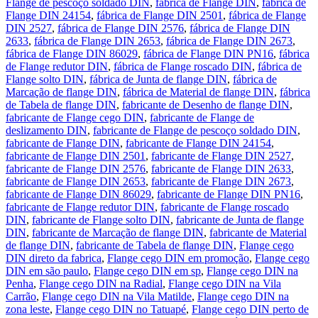
Flange de pescoço soldado DIN
,
fábrica de Flange DIN
,
fábrica de
Flange DIN 24154
,
fábrica de Flange DIN 2501
,
fábrica de Flange
DIN 2527
,
fábrica de Flange DIN 2576
,
fábrica de Flange DIN
2633
,
fábrica de Flange DIN 2653
,
fábrica de Flange DIN 2673
,
fábrica de Flange DIN 86029
,
fábrica de Flange DIN PN16
,
fábrica
de Flange redutor DIN
,
fábrica de Flange roscado DIN
,
fábrica de
Flange solto DIN
,
fábrica de Junta de flange DIN
,
fábrica de
Marcação de flange DIN
,
fábrica de Material de flange DIN
,
fábrica
de Tabela de flange DIN
,
fabricante de Desenho de flange DIN
,
fabricante de Flange cego DIN
,
fabricante de Flange de
deslizamento DIN
,
fabricante de Flange de pescoço soldado DIN
,
fabricante de Flange DIN
,
fabricante de Flange DIN 24154
,
fabricante de Flange DIN 2501
,
fabricante de Flange DIN 2527
,
fabricante de Flange DIN 2576
,
fabricante de Flange DIN 2633
,
fabricante de Flange DIN 2653
,
fabricante de Flange DIN 2673
,
fabricante de Flange DIN 86029
,
fabricante de Flange DIN PN16
,
fabricante de Flange redutor DIN
,
fabricante de Flange roscado
DIN
,
fabricante de Flange solto DIN
,
fabricante de Junta de flange
DIN
,
fabricante de Marcação de flange DIN
,
fabricante de Material
de flange DIN
,
fabricante de Tabela de flange DIN
,
Flange cego
DIN direto da fabrica
,
Flange cego DIN em promoção
,
Flange cego
DIN em são paulo
,
Flange cego DIN em sp
,
Flange cego DIN na
Penha
,
Flange cego DIN na Radial
,
Flange cego DIN na Vila
Carrão
,
Flange cego DIN na Vila Matilde
,
Flange cego DIN na
zona leste
,
Flange cego DIN no Tatuapé
,
Flange cego DIN perto de