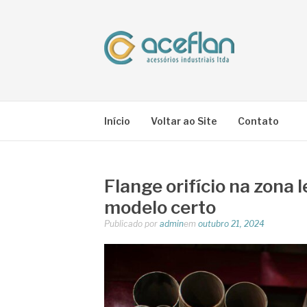
Pular
para
o
conteúdo
BLOG ACEFLA
Líder em Acessórios Industriais
Início
Voltar ao Site
Contato
Flange orifício na zona 
modelo certo
Publicado por
admin
em
outubro 21, 2024