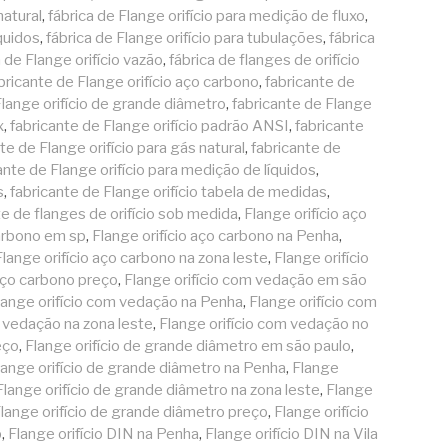
natural
,
fábrica de Flange orifício para medição de fluxo
,
íquidos
,
fábrica de Flange orifício para tubulações
,
fábrica
a de Flange orifício vazão
,
fábrica de flanges de orifício
bricante de Flange orifício aço carbono
,
fabricante de
Flange orifício de grande diâmetro
,
fabricante de Flange
x
,
fabricante de Flange orifício padrão ANSI
,
fabricante
te de Flange orifício para gás natural
,
fabricante de
ante de Flange orifício para medição de líquidos
,
s
,
fabricante de Flange orifício tabela de medidas
,
te de flanges de orifício sob medida
,
Flange orifício aço
carbono em sp
,
Flange orifício aço carbono na Penha
,
Flange orifício aço carbono na zona leste
,
Flange orifício
 aço carbono preço
,
Flange orifício com vedação em são
lange orifício com vedação na Penha
,
Flange orifício com
m vedação na zona leste
,
Flange orifício com vedação no
eço
,
Flange orifício de grande diâmetro em são paulo
,
lange orifício de grande diâmetro na Penha
,
Flange
Flange orifício de grande diâmetro na zona leste
,
Flange
lange orifício de grande diâmetro preço
,
Flange orifício
p
,
Flange orifício DIN na Penha
,
Flange orifício DIN na Vila