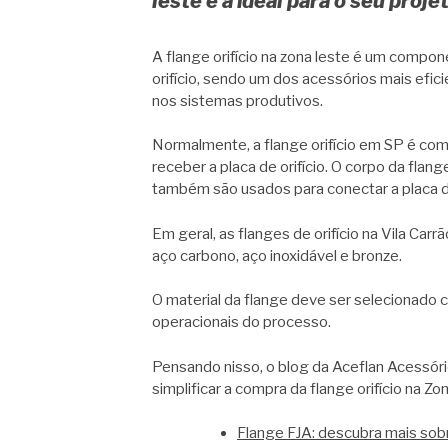
leste é a ideal para o seu proje
A flange orifício na zona leste é um compo
orifício, sendo um dos acessórios mais efic
nos sistemas produtivos.
Normalmente, a flange orifício em SP é comp
receber a placa de orifício. O corpo da flan
também são usados para conectar a placa de
Em geral, as flanges de orifício na Vila Ca
aço carbono, aço inoxidável e bronze.
O material da flange deve ser selecionado 
operacionais do processo.
Pensando nisso, o blog da Aceflan Acessório
simplificar a compra da flange orifício na Zo
Flange FJA: descubra mais sob