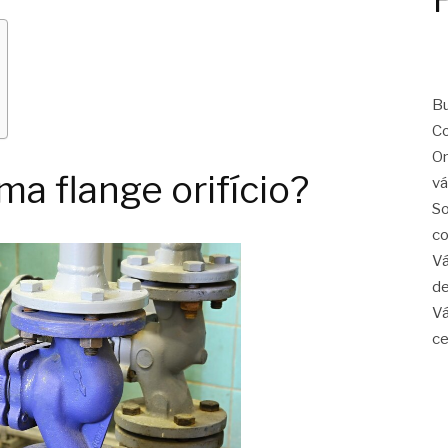
Bu
Co
On
a flange orifício?
vá
So
co
Vá
de
Vá
ce