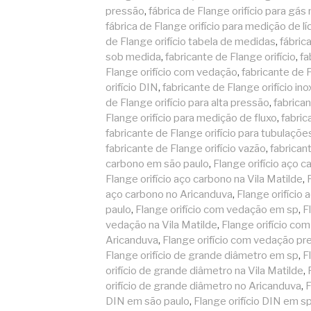
pressão
,
fábrica de Flange orifício para gás 
fábrica de Flange orifício para medição de l
de Flange orifício tabela de medidas
,
fábric
sob medida
,
fabricante de Flange orifício
,
fa
Flange orifício com vedação
,
fabricante de 
orifício DIN
,
fabricante de Flange orifício ino
de Flange orifício para alta pressão
,
fabrican
Flange orifício para medição de fluxo
,
fabric
fabricante de Flange orifício para tubulaçõe
fabricante de Flange orifício vazão
,
fabrican
carbono em são paulo
,
Flange orifício aço 
Flange orifício aço carbono na Vila Matilde
,
aço carbono no Aricanduva
,
Flange orifício
paulo
,
Flange orifício com vedação em sp
,
F
vedação na Vila Matilde
,
Flange orifício co
Aricanduva
,
Flange orifício com vedação pr
Flange orifício de grande diâmetro em sp
,
F
orifício de grande diâmetro na Vila Matilde
,
orifício de grande diâmetro no Aricanduva
,
F
DIN em são paulo
,
Flange orifício DIN em s