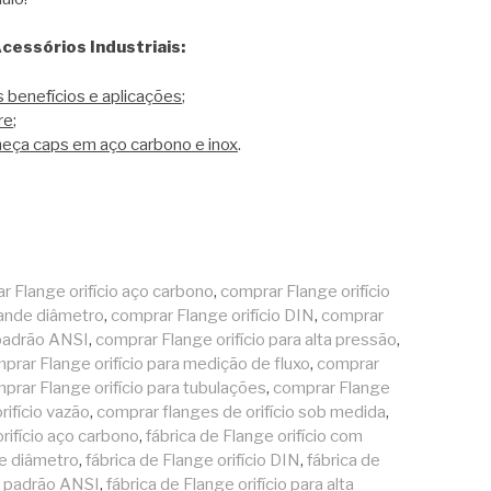
cessórios Industriais:
benefícios e aplicações
;
re
;
heça caps em aço carbono e inox
.
r Flange orifício aço carbono
,
comprar Flange orifício
rande diâmetro
,
comprar Flange orifício DIN
,
comprar
 padrão ANSI
,
comprar Flange orifício para alta pressão
,
prar Flange orifício para medição de fluxo
,
comprar
prar Flange orifício para tubulações
,
comprar Flange
rifício vazão
,
comprar flanges de orifício sob medida
,
orifício aço carbono
,
fábrica de Flange orifício com
de diâmetro
,
fábrica de Flange orifício DIN
,
fábrica de
io padrão ANSI
,
fábrica de Flange orifício para alta