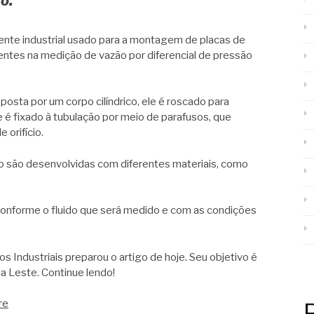
to.
nente industrial usado para a montagem de placas de
ientes na medição de vazão por diferencial de pressão
osta por um corpo cilíndrico, ele é roscado para
ge é fixado à tubulação por meio de parafusos, que
 orifício.
rrão são desenvolvidas com diferentes materiais, como
conforme o fluido que será medido e com as condições
s Industriais preparou o artigo de hoje. Seu objetivo é
na Leste. Continue lendo!
re