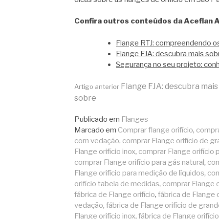
Confira outros conteúdos da Aceflan A
Flange RTJ: compreendendo os 
Flange FJA: descubra mais sob
Segurança no seu projeto: con
Continue
Flange FJA: descubra mais
Artigo anterior
sobre
lendo
Publicado em
Flanges
Marcado em
Comprar flange orifício
,
compra
com vedação
,
comprar Flange orifício de g
Flange orifício inox
,
comprar Flange orifício
comprar Flange orifício para gás natural
,
com
Flange orifício para medição de líquidos
,
com
orifício tabela de medidas
,
comprar Flange o
fábrica de Flange orifício
,
fábrica de Flange 
vedação
,
fábrica de Flange orifício de gran
Flange orifício inox
,
fábrica de Flange orifíc