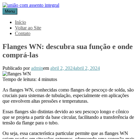
Pular
para
Menu
Blog Aceflan
Líder em Acessórios Industriais
o
conteúdo
Início
Voltar ao Site
Contato
Flanges WN: descubra sua função e onde
comprá-las
Publicado por
admin
em
abril 2, 2024
abril 2, 2024
Tempo de leitura:
4
minutos
As flanges WN, conhecidas como flanges de pescoço de solda, são
cruciais para sistemas de tubulação, especialmente em aplicações
que envolvem altas pressões e temperaturas.
Essas flanges são distintas devido ao seu pescoço longo e cônico
que se projeta a partir da base circular, facilitando a transferência de
tensão da flange para o tubo.
Ou seja, essa característica particular permite que as flanges WN
sejam usadas em situações extremas, oferecendo uma conexão mais