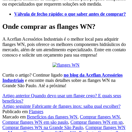
ou especializados que requerem soluções sob medida.
Válvula de fecho rápido: o que saber antes de comprar?
Onde comprar as flanges WN?
A Aceflan Acessórios Industriais é o melhor local para adquirir
flanges WN, pois oferece os melhores componentes hidráulicos do
mercado, além de um atendimento especializado. Entre em contato
conosco e solicite um orçamento para sua empresa!
Curtiu o artigo? Continue ligado
no blog da Aceflan Acessórios
Industriais
e encontre mais detalhes sobre as flanges WN na
Grande São Paulo. Até a próxima!
Continue
Artigo anterior
Quando devo usar um flange cego? E quais seus
benefícios?
lendo
Artigo seguinte
Fabricante de flanges inox: saiba qual escolher?
Publicado em
Flanges
Marcado em
Benefícios das flanges WN
,
Comprar flanges WN
,
Comprar flanges WN em são paulo
,
Comprar flanges WN em sp
,
Comprar flanges WN na Grande São Paulo
,
Comprar flanges WN