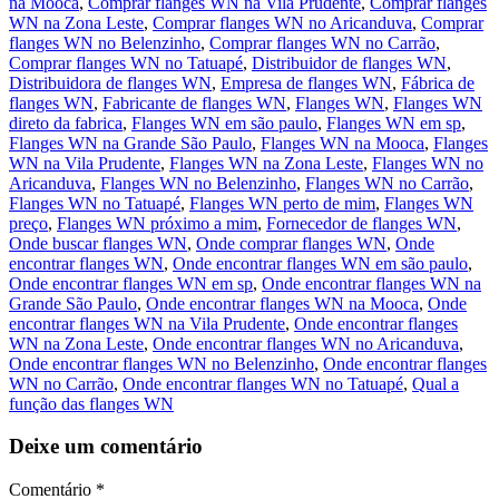
na Mooca
,
Comprar flanges WN na Vila Prudente
,
Comprar flanges
WN na Zona Leste
,
Comprar flanges WN no Aricanduva
,
Comprar
flanges WN no Belenzinho
,
Comprar flanges WN no Carrão
,
Comprar flanges WN no Tatuapé
,
Distribuidor de flanges WN
,
Distribuidora de flanges WN
,
Empresa de flanges WN
,
Fábrica de
flanges WN
,
Fabricante de flanges WN
,
Flanges WN
,
Flanges WN
direto da fabrica
,
Flanges WN em são paulo
,
Flanges WN em sp
,
Flanges WN na Grande São Paulo
,
Flanges WN na Mooca
,
Flanges
WN na Vila Prudente
,
Flanges WN na Zona Leste
,
Flanges WN no
Aricanduva
,
Flanges WN no Belenzinho
,
Flanges WN no Carrão
,
Flanges WN no Tatuapé
,
Flanges WN perto de mim
,
Flanges WN
preço
,
Flanges WN próximo a mim
,
Fornecedor de flanges WN
,
Onde buscar flanges WN
,
Onde comprar flanges WN
,
Onde
encontrar flanges WN
,
Onde encontrar flanges WN em são paulo
,
Onde encontrar flanges WN em sp
,
Onde encontrar flanges WN na
Grande São Paulo
,
Onde encontrar flanges WN na Mooca
,
Onde
encontrar flanges WN na Vila Prudente
,
Onde encontrar flanges
WN na Zona Leste
,
Onde encontrar flanges WN no Aricanduva
,
Onde encontrar flanges WN no Belenzinho
,
Onde encontrar flanges
WN no Carrão
,
Onde encontrar flanges WN no Tatuapé
,
Qual a
função das flanges WN
Deixe um comentário
Comentário
*