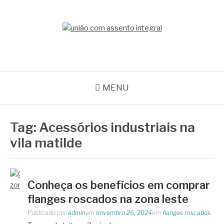
Pular
para
o
BLOG ACEFLAN
conteúdo
Líder em Acessórios Industriais
MENU
Tag:
Acessórios industriais na
vila matilde
Conheça os benefícios em comprar
flanges roscados na zona leste
Publicado por
admin
em
novembro 26, 2024
em
flanges roscados