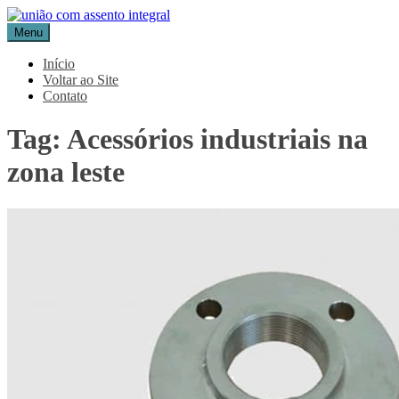
Pular
para
Menu
Blog Aceflan
Líder em Acessórios Industriais
o
conteúdo
Início
Voltar ao Site
Contato
Tag:
Acessórios industriais na
zona leste