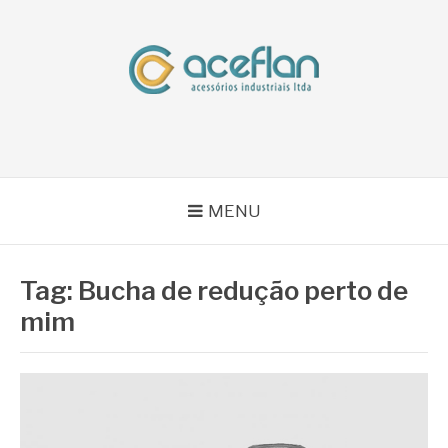
Pular
para
o
conteúdo
BLOG ACEFLAN
Líder em Acessórios Industriais
MENU
Tag:
Bucha de redução perto de
mim