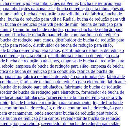
ucha de redução para tubulações na Penha
,
bucha de redução para
 para tubulações na zona leste
,
bucha de redução para tubulações no
róximo a mim
,
bucha de redução para vdi direto da fabrica
,
bucha de
nha
,
bucha de redução para vdi na Radial
,
bucha de redução para vdi
va
,
bucha de redução para vdi perto de mim
,
bucha de redução para
 a mim
,
Comprar bucha de redução
,
comprar bucha de redução para
omprar bucha de redução para rebolo
,
comprar bucha de redução
e bucha de redução para canos
,
distribuidor de bucha de redução para
dução para rebolo
,
distribuidor de bucha de redução para sifão
,
a de bucha de redução para canos
,
distribuidora de bucha de redução
ha de redução para rebolo
,
distribuidora de bucha de redução para
 de bucha de redução para canos
,
empresa de bucha de redução para
 rebolo
,
empresa de bucha de redução para sifão
,
empresa de bucha
brica de bucha de redução para condulete
,
fábrica de bucha de
o para sifão
,
fábrica de bucha de redução para tubulações
,
fábrica de
 condulete
,
fabricante de bucha de redução para eletroduto
,
fabricante
e bucha de redução para tubulações
,
fabricante de bucha de redução
ecedor de bucha de redução para eletroduto
,
fornecedor de bucha de
redução para tubulações
,
fornecedor de bucha de redução para vdi
,
oduto
,
loja de bucha de redução para encanamento
,
loja de bucha de
encontrar bucha de redução
,
onde encontrar bucha de redução para
 para encanamento
,
onde encontrar bucha de redução para rebolo
,
 de bucha de redução para canos
,
revendedor de bucha de redução
e redução para rebolo
,
revendedor de bucha de redução para sifão
,