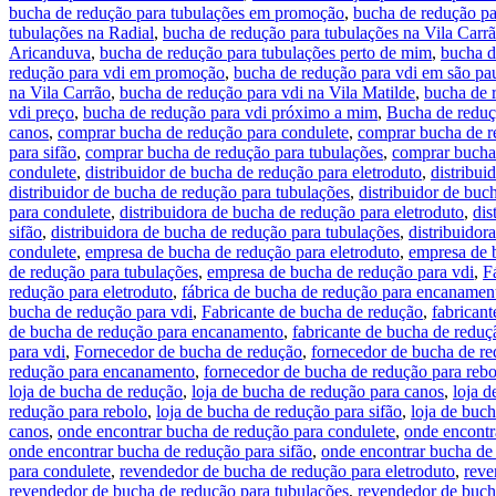
bucha de redução para tubulações em promoção
,
bucha de redução pa
tubulações na Radial
,
bucha de redução para tubulações na Vila Carr
Aricanduva
,
bucha de redução para tubulações perto de mim
,
bucha d
redução para vdi em promoção
,
bucha de redução para vdi em são pa
na Vila Carrão
,
bucha de redução para vdi na Vila Matilde
,
bucha de r
vdi preço
,
bucha de redução para vdi próximo a mim
,
Bucha de reduç
canos
,
comprar bucha de redução para condulete
,
comprar bucha de r
para sifão
,
comprar bucha de redução para tubulações
,
comprar bucha
condulete
,
distribuidor de bucha de redução para eletroduto
,
distribu
distribuidor de bucha de redução para tubulações
,
distribuidor de buc
para condulete
,
distribuidora de bucha de redução para eletroduto
,
dis
sifão
,
distribuidora de bucha de redução para tubulações
,
distribuidor
condulete
,
empresa de bucha de redução para eletroduto
,
empresa de 
de redução para tubulações
,
empresa de bucha de redução para vdi
,
F
redução para eletroduto
,
fábrica de bucha de redução para encanamen
bucha de redução para vdi
,
Fabricante de bucha de redução
,
fabrican
de bucha de redução para encanamento
,
fabricante de bucha de reduç
para vdi
,
Fornecedor de bucha de redução
,
fornecedor de bucha de re
redução para encanamento
,
fornecedor de bucha de redução para rebo
loja de bucha de redução
,
loja de bucha de redução para canos
,
loja d
redução para rebolo
,
loja de bucha de redução para sifão
,
loja de buc
canos
,
onde encontrar bucha de redução para condulete
,
onde encontr
onde encontrar bucha de redução para sifão
,
onde encontrar bucha de
para condulete
,
revendedor de bucha de redução para eletroduto
,
reve
revendedor de bucha de redução para tubulações
,
revendedor de buch