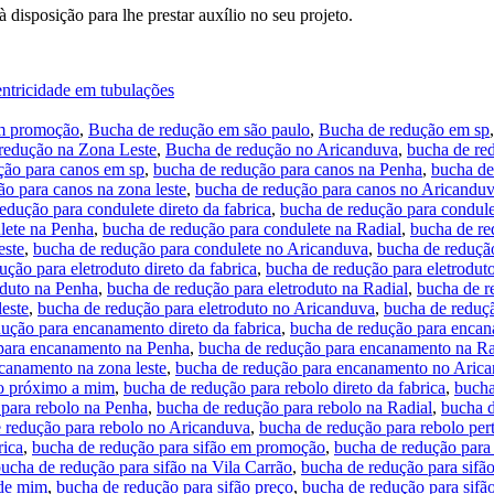
 disposição para lhe prestar auxílio no seu projeto.
entricidade em tubulações
em promoção
,
Bucha de redução em são paulo
,
Bucha de redução em sp
redução na Zona Leste
,
Bucha de redução no Aricanduva
,
bucha de red
ção para canos em sp
,
bucha de redução para canos na Penha
,
bucha de
o para canos na zona leste
,
bucha de redução para canos no Aricandu
edução para condulete direto da fabrica
,
bucha de redução para condul
lete na Penha
,
bucha de redução para condulete na Radial
,
bucha de re
este
,
bucha de redução para condulete no Aricanduva
,
bucha de reduçã
ção para eletroduto direto da fabrica
,
bucha de redução para eletrodu
oduto na Penha
,
bucha de redução para eletroduto na Radial
,
bucha de r
leste
,
bucha de redução para eletroduto no Aricanduva
,
bucha de reduçã
ução para encanamento direto da fabrica
,
bucha de redução para enca
para encanamento na Penha
,
bucha de redução para encanamento na Ra
canamento na zona leste
,
bucha de redução para encanamento no Aric
o próximo a mim
,
bucha de redução para rebolo direto da fabrica
,
bucha
para rebolo na Penha
,
bucha de redução para rebolo na Radial
,
bucha d
 redução para rebolo no Aricanduva
,
bucha de redução para rebolo pe
rica
,
bucha de redução para sifão em promoção
,
bucha de redução para 
ucha de redução para sifão na Vila Carrão
,
bucha de redução para sifão
 de mim
,
bucha de redução para sifão preço
,
bucha de redução para sif