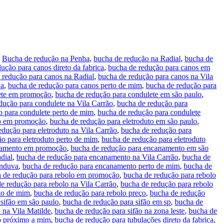
,
Bucha de redução na Penha
,
bucha de redução na Radial
,
bucha de
ução para canos direto da fabrica
,
bucha de redução para canos em
 redução para canos na Radial
,
bucha de redução para canos na Vila
va
,
bucha de redução para canos perto de mim
,
bucha de redução para
ete em promoção
,
bucha de redução para condulete em são paulo
,
dução para condulete na Vila Carrão
,
bucha de redução para
o para condulete perto de mim
,
bucha de redução para condulete
to em promoção
,
bucha de redução para eletroduto em são paulo
,
edução para eletroduto na Vila Carrão
,
bucha de redução para
o para eletroduto perto de mim
,
bucha de redução para eletroduto
namento em promoção
,
bucha de redução para encanamento em são
dial
,
bucha de redução para encanamento na Vila Carrão
,
bucha de
anduva
,
bucha de redução para encanamento perto de mim
,
bucha de
 de redução para rebolo em promoção
,
bucha de redução para rebolo
e redução para rebolo na Vila Carrão
,
bucha de redução para rebolo
rto de mim
,
bucha de redução para rebolo preço
,
bucha de redução
sifão em são paulo
,
bucha de redução para sifão em sp
,
bucha de
 na Vila Matilde
,
bucha de redução para sifão na zona leste
,
bucha de
ão próximo a mim
,
bucha de redução para tubulações direto da fabrica
,