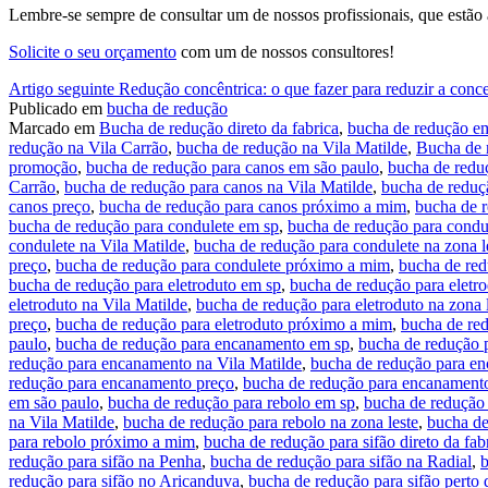
Lembre-se sempre de consultar um de nossos profissionais, que estão à
Solicite o seu orçamento
com um de nossos consultores!
Continue
Artigo seguinte
Redução concêntrica: o que fazer para reduzir a conc
Publicado em
bucha de redução
lendo
Marcado em
Bucha de redução direto da fabrica
,
bucha de redução 
redução na Vila Carrão
,
bucha de redução na Vila Matilde
,
Bucha de 
promoção
,
bucha de redução para canos em são paulo
,
bucha de redu
Carrão
,
bucha de redução para canos na Vila Matilde
,
bucha de reduçã
canos preço
,
bucha de redução para canos próximo a mim
,
bucha de r
bucha de redução para condulete em sp
,
bucha de redução para condu
condulete na Vila Matilde
,
bucha de redução para condulete na zona l
preço
,
bucha de redução para condulete próximo a mim
,
bucha de redu
bucha de redução para eletroduto em sp
,
bucha de redução para eletr
eletroduto na Vila Matilde
,
bucha de redução para eletroduto na zona 
preço
,
bucha de redução para eletroduto próximo a mim
,
bucha de red
paulo
,
bucha de redução para encanamento em sp
,
bucha de redução 
redução para encanamento na Vila Matilde
,
bucha de redução para en
redução para encanamento preço
,
bucha de redução para encanament
em são paulo
,
bucha de redução para rebolo em sp
,
bucha de redução 
na Vila Matilde
,
bucha de redução para rebolo na zona leste
,
bucha de
para rebolo próximo a mim
,
bucha de redução para sifão direto da fab
redução para sifão na Penha
,
bucha de redução para sifão na Radial
,
b
redução para sifão no Aricanduva
,
bucha de redução para sifão perto