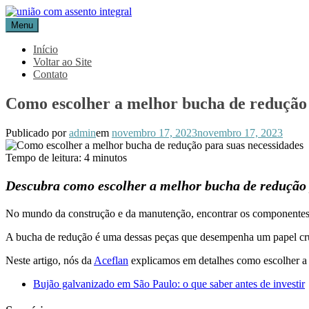
Pular
para
Menu
Blog Aceflan
Líder em Acessórios Industriais
o
conteúdo
Início
Voltar ao Site
Contato
Como escolher a melhor bucha de redução 
Publicado por
admin
em
novembro 17, 2023
novembro 17, 2023
Tempo de leitura:
4
minutos
Descubra como escolher a melhor bucha de redução p
No mundo da construção e da manutenção, encontrar os componentes c
A bucha de redução é uma dessas peças que desempenha um papel crucia
Neste artigo, nós da
Aceflan
explicamos em detalhes como escolher a 
Bujão galvanizado em São Paulo: o que saber antes de investir