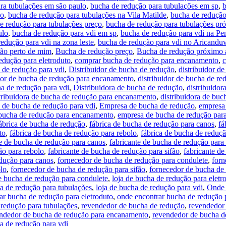
ra tubulações em são paulo
,
bucha de redução para tubulações em sp
,
b
ão
,
bucha de redução para tubulações na Vila Matilde
,
bucha de redução
e redução para tubulações preço
,
bucha de redução para tubulações p
ulo
,
bucha de redução para vdi em sp
,
bucha de redução para vdi na Pe
edução para vdi na zona leste
,
bucha de redução para vdi no Aricandu
ão perto de mim
,
Bucha de redução preço
,
Bucha de redução próximo
edução para eletroduto
,
comprar bucha de redução para encanamento
,
c
 de redução para vdi
,
Distribuidor de bucha de redução
,
distribuidor d
idor de bucha de redução para encanamento
,
distribuidor de bucha de re
ha de redução para vdi
,
Distribuidora de bucha de redução
,
distribuidor
tribuidora de bucha de redução para encanamento
,
distribuidora de buc
a de bucha de redução para vdi
,
Empresa de bucha de redução
,
empresa
bucha de redução para encanamento
,
empresa de bucha de redução para
ábrica de bucha de redução
,
fábrica de bucha de redução para canos
,
fá
to
,
fábrica de bucha de redução para rebolo
,
fábrica de bucha de reduçã
te de bucha de redução para canos
,
fabricante de bucha de redução para
ão para rebolo
,
fabricante de bucha de redução para sifão
,
fabricante d
dução para canos
,
fornecedor de bucha de redução para condulete
,
forn
lo
,
fornecedor de bucha de redução para sifão
,
fornecedor de bucha de 
e bucha de redução para condulete
,
loja de bucha de redução para eletr
ha de redução para tubulações
,
loja de bucha de redução para vdi
,
Onde 
ar bucha de redução para eletroduto
,
onde encontrar bucha de redução
 redução para tubulações
,
revendedor de bucha de redução
,
revendedor
ndedor de bucha de redução para encanamento
,
revendedor de bucha d
a de redução para vdi