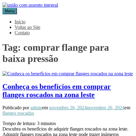
Pular
para
Menu
Blog Aceflan
Líder em Acessórios Industriais
o
conteúdo
Início
Voltar ao Site
Contato
Tag:
comprar flange para
baixa pressão
Conheça os benefícios em comprar
flanges roscados na zona leste
Publicado por
admin
em
novembro 26, 2024
novembro 26, 2024
em
flanges roscados
Tempo de leitura:
3
minutos
Descubra os benefícios de adquirir flanges roscados na zona leste.
Adquirir flanges roscados na zona leste pode trazer inúmeros