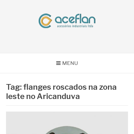
Pular
para
o
conteúdo
BLOG ACEFLAN
Líder em Acessórios Industriais
MENU
Tag:
flanges roscados na zona
leste no Aricanduva