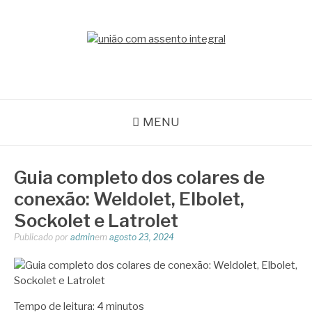
Pular
para
o
BLOG ACEFLAN
conteúdo
Líder em Acessórios Industriais
MENU
Guia completo dos colares de
conexão: Weldolet, Elbolet,
Sockolet e Latrolet
Publicado por
admin
em
agosto 23, 2024
Tempo de leitura:
4
minutos