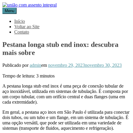
Pular
para
Menu
Blog Aceflan
Líder em Acessórios Industriais
o
conteúdo
Início
Voltar ao Site
Contato
Pestana longa stub end inox: descubra
mais sobre
Publicado por
admin
em
novembro 29, 2023
novembro 30, 2023
Tempo de leitura:
3
minutos
A pestana longa stub end inox é uma peça de conexão tubular de
aço inoxidável, utilizada em sistemas de tubulação. É composta por
um corpo tubular, com um orifício central e duas flanges (uma em
cada extremidade).
Em geral, a pestana aço inox em São Paulo é utilizada para conectar
dois tubos, ou um tubo e um flange, em um sistema de tubulação. É
uma opção versátil, que pode ser utilizada em uma variedade de
sistemas (transporte de fluidos, aquecimento e refrigeração).