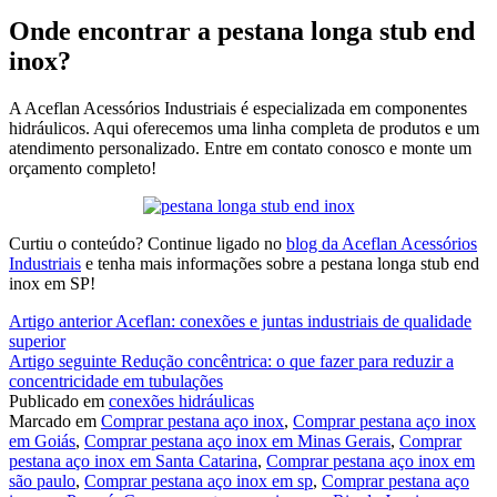
Onde encontrar a pestana longa stub end
inox?
A Aceflan Acessórios Industriais é especializada em componentes
hidráulicos. Aqui oferecemos uma linha completa de produtos e um
atendimento personalizado. Entre em contato conosco e monte um
orçamento completo!
Curtiu o conteúdo? Continue ligado no
blog da Aceflan Acessórios
Industriais
e tenha mais informações sobre a pestana longa stub end
inox em SP!
Continue
Artigo anterior
Aceflan: conexões e juntas industriais de qualidade
superior
lendo
Artigo seguinte
Redução concêntrica: o que fazer para reduzir a
concentricidade em tubulações
Publicado em
conexões hidráulicas
Marcado em
Comprar pestana aço inox
,
Comprar pestana aço inox
em Goiás
,
Comprar pestana aço inox em Minas Gerais
,
Comprar
pestana aço inox em Santa Catarina
,
Comprar pestana aço inox em
são paulo
,
Comprar pestana aço inox em sp
,
Comprar pestana aço