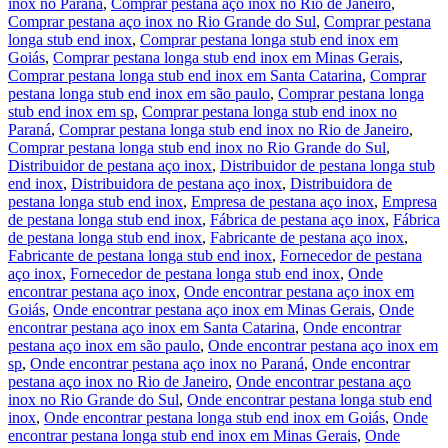
inox no Paraná
,
Comprar pestana aço inox no Rio de Janeiro
,
Comprar pestana aço inox no Rio Grande do Sul
,
Comprar pestana
longa stub end inox
,
Comprar pestana longa stub end inox em
Goiás
,
Comprar pestana longa stub end inox em Minas Gerais
,
Comprar pestana longa stub end inox em Santa Catarina
,
Comprar
pestana longa stub end inox em são paulo
,
Comprar pestana longa
stub end inox em sp
,
Comprar pestana longa stub end inox no
Paraná
,
Comprar pestana longa stub end inox no Rio de Janeiro
,
Comprar pestana longa stub end inox no Rio Grande do Sul
,
Distribuidor de pestana aço inox
,
Distribuidor de pestana longa stub
end inox
,
Distribuidora de pestana aço inox
,
Distribuidora de
pestana longa stub end inox
,
Empresa de pestana aço inox
,
Empresa
de pestana longa stub end inox
,
Fábrica de pestana aço inox
,
Fábrica
de pestana longa stub end inox
,
Fabricante de pestana aço inox
,
Fabricante de pestana longa stub end inox
,
Fornecedor de pestana
aço inox
,
Fornecedor de pestana longa stub end inox
,
Onde
encontrar pestana aço inox
,
Onde encontrar pestana aço inox em
Goiás
,
Onde encontrar pestana aço inox em Minas Gerais
,
Onde
encontrar pestana aço inox em Santa Catarina
,
Onde encontrar
pestana aço inox em são paulo
,
Onde encontrar pestana aço inox em
sp
,
Onde encontrar pestana aço inox no Paraná
,
Onde encontrar
pestana aço inox no Rio de Janeiro
,
Onde encontrar pestana aço
inox no Rio Grande do Sul
,
Onde encontrar pestana longa stub end
inox
,
Onde encontrar pestana longa stub end inox em Goiás
,
Onde
encontrar pestana longa stub end inox em Minas Gerais
,
Onde