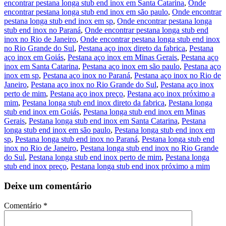
encontrar pestana longa stub end inox em Santa Catarina
,
Onde
encontrar pestana longa stub end inox em são paulo
,
Onde encontrar
pestana longa stub end inox em sp
,
Onde encontrar pestana longa
stub end inox no Paraná
,
Onde encontrar pestana longa stub end
inox no Rio de Janeiro
,
Onde encontrar pestana longa stub end inox
no Rio Grande do Sul
,
Pestana aço inox direto da fabrica
,
Pestana
aço inox em Goiás
,
Pestana aço inox em Minas Gerais
,
Pestana aço
inox em Santa Catarina
,
Pestana aço inox em são paulo
,
Pestana aço
inox em sp
,
Pestana aço inox no Paraná
,
Pestana aço inox no Rio de
Janeiro
,
Pestana aço inox no Rio Grande do Sul
,
Pestana aço inox
perto de mim
,
Pestana aço inox preço
,
Pestana aço inox próximo a
mim
,
Pestana longa stub end inox direto da fabrica
,
Pestana longa
stub end inox em Goiás
,
Pestana longa stub end inox em Minas
Gerais
,
Pestana longa stub end inox em Santa Catarina
,
Pestana
longa stub end inox em são paulo
,
Pestana longa stub end inox em
sp
,
Pestana longa stub end inox no Paraná
,
Pestana longa stub end
inox no Rio de Janeiro
,
Pestana longa stub end inox no Rio Grande
do Sul
,
Pestana longa stub end inox perto de mim
,
Pestana longa
stub end inox preço
,
Pestana longa stub end inox próximo a mim
Deixe um comentário
Comentário
*