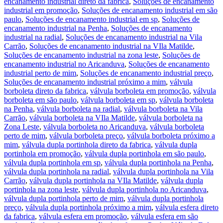
encanamento industrial direto da fabrica
,
Soluções de encanamento
industrial em promoção
,
Soluções de encanamento industrial em são
paulo
,
Soluções de encanamento industrial em sp
,
Soluções de
encanamento industrial na Penha
,
Soluções de encanamento
industrial na radial
,
Soluções de encanamento industrial na Vila
Carrão
,
Soluções de encanamento industrial na VIla Matilde
,
Soluções de encanamento industrial na zona leste
,
Soluções de
encanamento industrial no Aricanduva
,
Soluções de encanamento
industrial perto de mim
,
Soluções de encanamento industrial preço
,
Soluções de encanamento industrial próximo a mim
,
válvula
borboleta direto da fabrica
,
válvula borboleta em promoção
,
válvula
borboleta em são paulo
,
válvula borboleta em sp
,
válvula borboleta
na Penha
,
válvula borboleta na radial
,
válvula borboleta na Vila
Carrão
,
válvula borboleta na VIla Matilde
,
válvula borboleta na
Zona Leste
,
válvula borboleta no Aricanduva
,
válvula borboleta
perto de mim
,
válvula borboleta preço
,
válvula borboleta próximo a
mim
,
válvula dupla portinhola direto da fabrica
,
válvula dupla
portinhola em promoção
,
válvula dupla portinhola em são paulo
,
válvula dupla portinhola em sp
,
válvula dupla portinhola na Penha
,
válvula dupla portinhola na radial
,
válvula dupla portinhola na Vila
Carrão
,
válvula dupla portinhola na VIla Matilde
,
válvula dupla
portinhola na zona leste
,
válvula dupla portinhola no Aricanduva
,
válvula dupla portinhola perto de mim
,
válvula dupla portinhola
preço
,
válvula dupla portinhola próximo a mim
,
válvula esfera direto
da fabrica
,
válvula esfera em promoção
,
válvula esfera em são