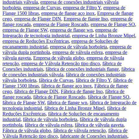
industriais válvula
,
empresa de conexões industriais válvula
borboleta
,
empresa de Curvas
,
empresa de Filtro Y
,
empresa de
Flange 1500 libras
,
empresa de flange aço inox
,
Empresa de flange
cego
,
empresa de Flange DIN
,
Empresa de flange liso
,
empresa de
flange roscada
,
empresa de Flange Roscado
,
empresa de Flange SO
,
empresa de Flange SW
,
empresa de flange wn
,
empresa de
Integração de tecnologia industrial
,
empresa de Linha Bronze Mipel
,
empresa de Reduções Excêntricas
,
empresa de Soluções de
encanamento industrial
,
empresa de válvula borboleta
,
empresa de
válvula dupla portinhola
,
empresa de válvula esfera
,
empresa de
válvula gaveta
,
Empresa de válvula globo
,
empresa de válvula
retenção
,
empresa de Válvula Retenção tipo disco
,
fábrica de
Conexões industriais
,
fábrica de conexões industriais flange
,
fábrica
de conexões industriais válvula
,
fábrica de conexões industriais
válvula borboleta
,
fábrica de Curvas
,
fábrica de Filtro Y
,
fábrica de
Flange 1500 libras
,
fábrica de flange aço inox
,
Fábrica de flange
cego
,
fábrica de Flange DIN
,
Fábrica de flange liso
,
fábrica de
flange roscada
,
fábrica de Flange Roscado
,
fábrica de Flange SO
,
fábrica de Flange SW
,
fábrica de flange wn
,
fábrica de Integração de
tecnologia industrial
,
fábrica de Linha Bronze Mipel
,
fábrica de
Reduções Excêntricas
,
fábrica de Soluções de encanamento
industrial
,
fábrica de válvula borboleta
,
fábrica de válvula dupla
portinhola
,
fábrica de válvula esfera
,
fábrica de válvula gaveta
,
Fábrica de válvula globo
,
fábrica de válvula retenção
,
fábrica de
Válvula Retenção tipo disco
,
fabricante de Conexões industriais
,