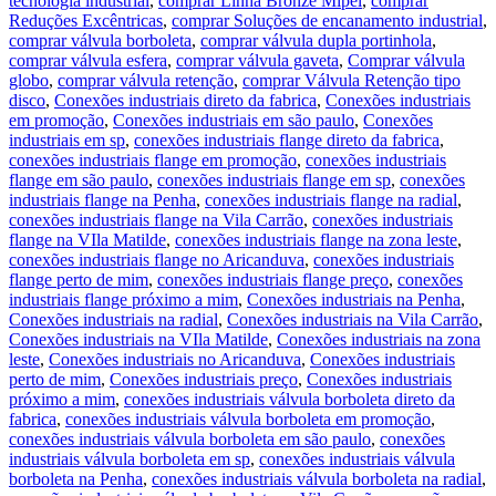
tecnologia industrial
,
comprar Linha Bronze Mipel
,
comprar
Reduções Excêntricas
,
comprar Soluções de encanamento industrial
,
comprar válvula borboleta
,
comprar válvula dupla portinhola
,
comprar válvula esfera
,
comprar válvula gaveta
,
Comprar válvula
globo
,
comprar válvula retenção
,
comprar Válvula Retenção tipo
disco
,
Conexões industriais direto da fabrica
,
Conexões industriais
em promoção
,
Conexões industriais em são paulo
,
Conexões
industriais em sp
,
conexões industriais flange direto da fabrica
,
conexões industriais flange em promoção
,
conexões industriais
flange em são paulo
,
conexões industriais flange em sp
,
conexões
industriais flange na Penha
,
conexões industriais flange na radial
,
conexões industriais flange na Vila Carrão
,
conexões industriais
flange na VIla Matilde
,
conexões industriais flange na zona leste
,
conexões industriais flange no Aricanduva
,
conexões industriais
flange perto de mim
,
conexões industriais flange preço
,
conexões
industriais flange próximo a mim
,
Conexões industriais na Penha
,
Conexões industriais na radial
,
Conexões industriais na Vila Carrão
,
Conexões industriais na VIla Matilde
,
Conexões industriais na zona
leste
,
Conexões industriais no Aricanduva
,
Conexões industriais
perto de mim
,
Conexões industriais preço
,
Conexões industriais
próximo a mim
,
conexões industriais válvula borboleta direto da
fabrica
,
conexões industriais válvula borboleta em promoção
,
conexões industriais válvula borboleta em são paulo
,
conexões
industriais válvula borboleta em sp
,
conexões industriais válvula
borboleta na Penha
,
conexões industriais válvula borboleta na radial
,