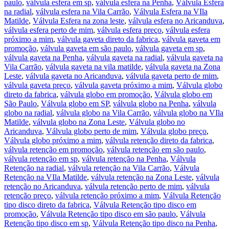
paulo
,
válvula esfera em sp
,
válvula esfera na Penha
,
Válvula Esfera
na radial
,
válvula esfera na Vila Carrão
,
Válvula Esfera na VIla
Matilde
,
Válvula Esfera na zona leste
,
válvula esfera no Aricanduva
,
válvula esfera perto de mim
,
válvula esfera preço
,
válvula esfera
próximo a mim
,
válvula gaveta direto da fabrica
,
válvula gaveta em
promoção
,
válvula gaveta em são paulo
,
válvula gaveta em sp
,
válvula gaveta na Penha
,
válvula gaveta na radial
,
válvula gaveta na
Vila Carrão
,
válvula gaveta na vila matilde
,
válvula gaveta na Zona
Leste
,
válvula gaveta no Aricanduva
,
válvula gaveta perto de mim
,
válvula gaveta preço
,
válvula gaveta próximo a mim
,
Válvula globo
direto da fabrica
,
válvula globo em promoção
,
Válvula globo em
São Paulo
,
Válvula globo em SP
,
válvula globo na Penha
,
válvula
globo na radial
,
válvula globo na Vila Carrão
,
válvula globo na VIla
Matilde
,
válvula globo na Zona Leste
,
Válvula globo no
Aricanduva
,
Válvula globo perto de mim
,
Válvula globo preço
,
Válvula globo próximo a mim
,
válvula retenção direto da fabrica
,
válvula retenção em promoção
,
válvula retenção em são paulo
,
válvula retenção em sp
,
válvula retenção na Penha
,
Válvula
Retenção na radial
,
válvula retenção na Vila Carrão
,
Válvula
Retenção na VIla Matilde
,
válvula retenção na Zona Leste
,
válvula
retenção no Aricanduva
,
válvula retenção perto de mim
,
válvula
retenção preço
,
válvula retenção próximo a mim
,
Válvula Retenção
tipo disco direto da fabrica
,
Válvula Retenção tipo disco em
promoção
,
Válvula Retenção tipo disco em são paulo
,
Válvula
Retenção tipo disco em sp
,
Válvula Retenção tipo disco na Penha
,