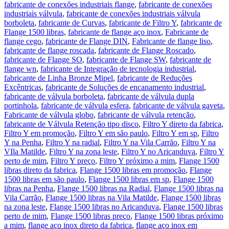
fabricante de conexões industriais flange
,
fabricante de conexões
industriais válvula
,
fabricante de conexões industriais válvula
borboleta
,
fabricante de Curvas
,
fabricante de Filtro Y
,
fabricante de
Flange 1500 libras
,
fabricante de flange aço inox
,
Fabricante de
flange cego
,
fabricante de Flange DIN
,
Fabricante de flange liso
,
fabricante de flange roscada
,
fabricante de Flange Roscado
,
fabricante de Flange SO
,
fabricante de Flange SW
,
fabricante de
flange wn
,
fabricante de Integração de tecnologia industrial
,
fabricante de Linha Bronze Mipel
,
fabricante de Reduções
Excêntricas
,
fabricante de Soluções de encanamento industrial
,
fabricante de válvula borboleta
,
fabricante de válvula dupla
portinhola
,
fabricante de válvula esfera
,
fabricante de válvula gaveta
,
Fabricante de válvula globo
,
fabricante de válvula retenção
,
fabricante de Válvula Retenção tipo disco
,
Filtro Y direto da fabrica
,
Filtro Y em promoção
,
Filtro Y em são paulo
,
Filtro Y em sp
,
Filtro
Y na Penha
,
Filtro Y na radial
,
Filtro Y na Vila Carrão
,
Filtro Y na
VIla Matilde
,
Filtro Y na zona leste
,
Filtro Y no Aricanduva
,
Filtro Y
perto de mim
,
Filtro Y preço
,
Filtro Y próximo a mim
,
Flange 1500
libras direto da fabrica
,
Flange 1500 libras em promoção
,
Flange
1500 libras em são paulo
,
Flange 1500 libras em sp
,
Flange 1500
libras na Penha
,
Flange 1500 libras na Radial
,
Flange 1500 libras na
Vila Carrão
,
Flange 1500 libras na Vila Matilde
,
Flange 1500 libras
na zona leste
,
Flange 1500 libras no Aricanduva
,
Flange 1500 libras
perto de mim
,
Flange 1500 libras preço
,
Flange 1500 libras próximo
a mim
,
flange aço inox direto da fabrica
,
flange aço inox em