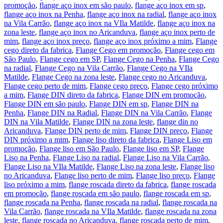
promoção
,
flange aço inox em são paulo
,
flange aço inox em sp
,
flange aço inox na Penha
,
flange aço inox na radial
,
flange aço inox
na Vila Carrão
,
flange aço inox na VIla Matilde
,
flange aço inox na
zona leste
,
flange aço inox no Aricanduva
,
flange aço inox perto de
mim
,
flange aço inox preço
,
flange aço inox próximo a mim
,
Flange
cego direto da fabrica
,
Flange Cego em promoção
,
Flange cego em
São Paulo
,
Flange cego em SP
,
Flange Cego na Penha
,
Flange Cego
na radial
,
Flange Cego na Vila Carrão
,
Flange Cego na VIla
Matilde
,
Flange Cego na zona leste
,
Flange cego no Aricanduva
,
Flange cego perto de mim
,
Flange cego preço
,
Flange cego próximo
a mim
,
Flange DIN direto da fabrica
,
Flange DIN em promoção
,
Flange DIN em são paulo
,
Flange DIN em sp
,
Flange DIN na
Penha
,
Flange DIN na Radial
,
Flange DIN na Vila Carrão
,
Flange
DIN na Vila Matilde
,
Flange DIN na zona leste
,
flange din no
Aricanduva
,
Flange DIN perto de mim
,
Flange DIN preço
,
Flange
DIN próximo a mim
,
Flange liso direto da fabrica
,
Flange Liso em
promoção
,
Flange liso em São Paulo
,
Flange liso em SP
,
Flange
Liso na Penha
,
Flange Liso na radial
,
Flange Liso na Vila Carrão
,
Flange Liso na VIla Matilde
,
Flange Liso na zona leste
,
Flange liso
no Aricanduva
,
Flange liso perto de mim
,
Flange liso preço
,
Flange
liso próximo a mim
,
flange roscada direto da fabrica
,
flange roscada
em promoção
,
flange roscada em são paulo
,
flange roscada em sp
,
flange roscada na Penha
,
flange roscada na radial
,
flange roscada na
Vila Carrão
,
flange roscada na VIla Matilde
,
flange roscada na zona
leste
,
flange roscada no Aricanduva
,
flange roscada perto de mim
,