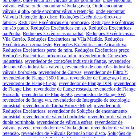
borboleta
,
onde encontrar válvula dupla portinhola
,
onde encontrar
válvula esfera
,
onde encontrar válvula gaveta
,
Onde encontrar
válvula globo
,
onde encontrar válvula retenção
,
onde encontrar
Válvula Retenção tipo disco
,
Reduções Excêntricas direto da
fabrica
,
Reduções Excêntricas em promoção
,
Reduções Excêntricas
em são paulo
,
Reduções Excêntricas em sp
,
Reduções Excêntricas
na Penha
,
Reduções Excêntricas na radial
,
Reduções Excêntricas na
Vila Carrão
,
Reduções Excêntricas na VIla Matilde
,
Reduções
Excêntricas na zona leste
,
Reduções Excêntricas no Aricanduva
,
Reduções Excêntricas perto de mim
,
Reduções Excêntricas preço
,
Reduções Excêntricas próximo a mim
,
revendedor de Conexões
industriais
,
revendedor de conexões industriais flange
,
revendedor
de conexões industriais válvula
,
revendedor de conexões industriais
válvula borboleta
,
revendedor de Curvas
,
revendedor de Filtro Y
,
revendedor de Flange 1500 libras
,
revendedor de flange aço inox
,
revendedor de Flange Cego
,
revendedor de Flange DIN
,
revendedor
de Flange Liso
,
revendedor de flange roscada
,
revendedor de Flange
Roscado
,
revendedor de Flange SO
,
revendedor de Flange SW
,
revendedor de flange wn
,
revendedor de Integração de tecnologia
industrial
,
revendedor de Linha Bronze Mipel
,
revendedor de
Reduções Excêntricas
,
revendedor de Soluções de encanamento
industrial
,
revendedor de válvula borboleta
,
revendedor de válvula
dupla portinhola
,
revendedor de válvula esfera
,
revendedor de
válvula gaveta
,
revendedor de válvula globo
,
revendedor de válvula
retenção
,
revendedor de Válvula Retenção tipo disco
,
Soluções de