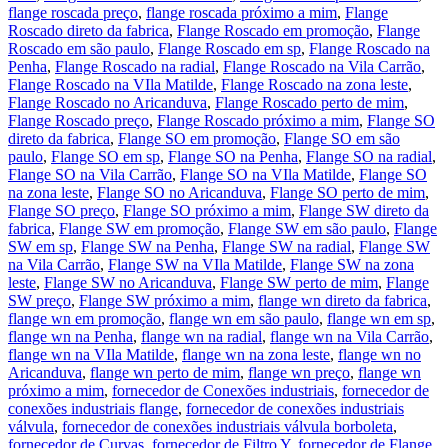
flange roscada preço
,
flange roscada próximo a mim
,
Flange
Roscado direto da fabrica
,
Flange Roscado em promoção
,
Flange
Roscado em são paulo
,
Flange Roscado em sp
,
Flange Roscado na
Penha
,
Flange Roscado na radial
,
Flange Roscado na Vila Carrão
,
Flange Roscado na VIla Matilde
,
Flange Roscado na zona leste
,
Flange Roscado no Aricanduva
,
Flange Roscado perto de mim
,
Flange Roscado preço
,
Flange Roscado próximo a mim
,
Flange SO
direto da fabrica
,
Flange SO em promoção
,
Flange SO em são
paulo
,
Flange SO em sp
,
Flange SO na Penha
,
Flange SO na radial
,
Flange SO na Vila Carrão
,
Flange SO na VIla Matilde
,
Flange SO
na zona leste
,
Flange SO no Aricanduva
,
Flange SO perto de mim
,
Flange SO preço
,
Flange SO próximo a mim
,
Flange SW direto da
fabrica
,
Flange SW em promoção
,
Flange SW em são paulo
,
Flange
SW em sp
,
Flange SW na Penha
,
Flange SW na radial
,
Flange SW
na Vila Carrão
,
Flange SW na VIla Matilde
,
Flange SW na zona
leste
,
Flange SW no Aricanduva
,
Flange SW perto de mim
,
Flange
SW preço
,
Flange SW próximo a mim
,
flange wn direto da fabrica
,
flange wn em promoção
,
flange wn em são paulo
,
flange wn em sp
,
flange wn na Penha
,
flange wn na radial
,
flange wn na Vila Carrão
,
flange wn na VIla Matilde
,
flange wn na zona leste
,
flange wn no
Aricanduva
,
flange wn perto de mim
,
flange wn preço
,
flange wn
próximo a mim
,
fornecedor de Conexões industriais
,
fornecedor de
conexões industriais flange
,
fornecedor de conexões industriais
válvula
,
fornecedor de conexões industriais válvula borboleta
,
fornecedor de Curvas
,
fornecedor de Filtro Y
,
fornecedor de Flange