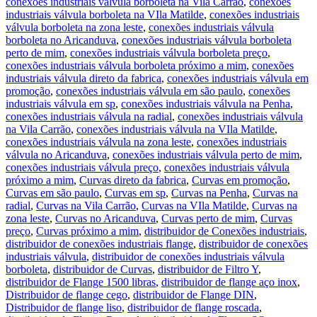
conexões industriais válvula borboleta na Vila Carrão
,
conexões
industriais válvula borboleta na VIla Matilde
,
conexões industriais
válvula borboleta na zona leste
,
conexões industriais válvula
borboleta no Aricanduva
,
conexões industriais válvula borboleta
perto de mim
,
conexões industriais válvula borboleta preço
,
conexões industriais válvula borboleta próximo a mim
,
conexões
industriais válvula direto da fabrica
,
conexões industriais válvula em
promoção
,
conexões industriais válvula em são paulo
,
conexões
industriais válvula em sp
,
conexões industriais válvula na Penha
,
conexões industriais válvula na radial
,
conexões industriais válvula
na Vila Carrão
,
conexões industriais válvula na VIla Matilde
,
conexões industriais válvula na zona leste
,
conexões industriais
válvula no Aricanduva
,
conexões industriais válvula perto de mim
,
conexões industriais válvula preço
,
conexões industriais válvula
próximo a mim
,
Curvas direto da fabrica
,
Curvas em promoção
,
Curvas em são paulo
,
Curvas em sp
,
Curvas na Penha
,
Curvas na
radial
,
Curvas na Vila Carrão
,
Curvas na VIla Matilde
,
Curvas na
zona leste
,
Curvas no Aricanduva
,
Curvas perto de mim
,
Curvas
preço
,
Curvas próximo a mim
,
distribuidor de Conexões industriais
,
distribuidor de conexões industriais flange
,
distribuidor de conexões
industriais válvula
,
distribuidor de conexões industriais válvula
borboleta
,
distribuidor de Curvas
,
distribuidor de Filtro Y
,
distribuidor de Flange 1500 libras
,
distribuidor de flange aço inox
,
Distribuidor de flange cego
,
distribuidor de Flange DIN
,
Distribuidor de flange liso
,
distribuidor de flange roscada
,