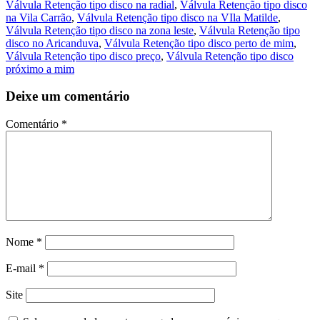
Válvula Retenção tipo disco na radial
,
Válvula Retenção tipo disco
na Vila Carrão
,
Válvula Retenção tipo disco na VIla Matilde
,
Válvula Retenção tipo disco na zona leste
,
Válvula Retenção tipo
disco no Aricanduva
,
Válvula Retenção tipo disco perto de mim
,
Válvula Retenção tipo disco preço
,
Válvula Retenção tipo disco
próximo a mim
Deixe um comentário
Comentário
*
Nome
*
E-mail
*
Site