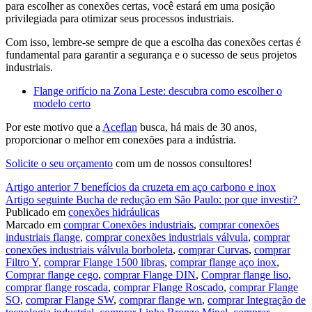
para escolher as conexões certas, você estará em uma posição
privilegiada para otimizar seus processos industriais.
Com isso, lembre-se sempre de que a escolha das conexões certas é
fundamental para garantir a segurança e o sucesso de seus projetos
industriais.
Flange orifício na Zona Leste: descubra como escolher o
modelo certo
Por este motivo que a
Aceflan
busca, há mais de 30 anos,
proporcionar o melhor em conexões para a indústria.
Solicite o seu orçamento
com um de nossos consultores!
Continue
Artigo anterior
7 benefícios da cruzeta em aço carbono e inox
Artigo seguinte
Bucha de redução em São Paulo: por que investir?
lendo
Publicado em
conexões hidráulicas
Marcado em
comprar Conexões industriais
,
comprar conexões
industriais flange
,
comprar conexões industriais válvula
,
comprar
conexões industriais válvula borboleta
,
comprar Curvas
,
comprar
Filtro Y
,
comprar Flange 1500 libras
,
comprar flange aço inox
,
Comprar flange cego
,
comprar Flange DIN
,
Comprar flange liso
,
comprar flange roscada
,
comprar Flange Roscado
,
comprar Flange
SO
,
comprar Flange SW
,
comprar flange wn
,
comprar Integração de