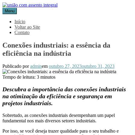
Pular
para
Menu
Blog Aceflan
Líder em Acessórios Industriais
o
conteúdo
Início
Voltar ao Site
Contato
Conexões industriais: a essência da
eficiência na indústria
Publicado por
admin
em
outubro 27, 2023
outubro 31, 2023
Tempo de leitura:
3
minutos
Descubra a importância das conexões industriais
na otimização da eficiência e segurança em
projetos industriais.
Sobretudo, as conexões industriais desempenham um papel
fundamental nos mais diversos setores industriais.
Por isso, se você deseja trazer qualidade para o seu trabalho e