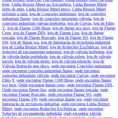
leste
,
Linha Bronze Mipel no Aricanduva
,
Linha Bronze Mipel
perto de mim
,
Linha Bronze Mipel preço
,
Linha Bronze Mipel
próximo a mim
,
loja de Conexões industriais
,
loja de conexões
industriais flange
,
loja de conexões industriais válvula
,
loja de
conexões industriais válvula borboleta
,
loja de Curvas
,
loja de Filtro
Y
,
loja de Flange 1500 libras
,
loja de flange aço inox
,
loja de Flange
Cego
,
loja de Flange DIN
,
loja de Flange Liso
,
loja de flange
roscada
,
loja de Flange Roscado
,
loja de Flange SO
,
loja de Flange
SW
,
loja de flange wn
,
loja de Integração de tecnologia industrial
,
loja de Linha Bronze Mipel
,
loja de Reduções Excêntricas
,
loja de
Soluções de encanamento industrial
,
loja de válvula borboleta
,
loja
de válvula dupla portinhola
,
loja de válvula esfera
,
loja de válvula
gaveta
,
loja de válvula globo
,
loja de válvula retenção
,
loja de
Válvula Retenção tipo disco
,
onde encontrar Conexões industriais
,
onde encontrar conexões industriais flange
,
onde encontrar
conexões industriais válvula
,
onde encontrar Curvas
,
onde encontrar
Filtro Y
,
onde encontrar Flange 1500 libras
,
onde encontrar flange
aço inox
,
Onde encontrar flange cego
,
onde encontrar Flange DIN
,
Onde encontrar flange liso
,
onde encontrar flange roscada
,
onde
encontrar Flange Roscado
,
onde encontrar Flange SO
,
onde
encontrar Flange SW
,
onde encontrar flange wn
,
onde encontrar
Integração de tecnologia industrial
,
onde encontrar Linha Bronze
Mipel
,
onde encontrar Reduções Excêntricas
,
onde encontrar
Soluções de encanamento industrial
,
onde encontrar válvula