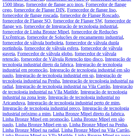
1500 libras
,
fornecedor de flange aço inox
,
Fornecedor de flange
cego
,
fornecedor de Flange DIN
,
Fornecedor de flange liso
,
fornecedor de flange roscada
,
fornecedor de Flange Roscado
,
fornecedor de Flange SO
,
fornecedor de Flange SW
,
fornecedor de
flange wn
,
fornecedor de Integração de tecnologia industrial
,
fornecedor de Linha Bronze Mipel
,
fornecedor de Reduções
Excêntricas
,
fornecedor de Soluções de encanamento industrial
,
fornecedor de válvula borboleta
,
fornecedor de válvula dupla
portinhola
,
fornecedor de válvula esfera
,
fornecedor de válvula
gaveta
,
Fornecedor de válvula globo
,
fornecedor de válvula
retenção
,
fornecedor de Válvula Retenção tipo disco
,
Integração de
tecnologia industrial direto da fabrica
,
Integração de tecnologia
industrial em promoção
,
Integração de tecnologia industrial em são
paulo
,
Integração de tecnologia industrial em sp
,
Integração de
tecnologia industrial na Penha
,
Integração de tecnologia industrial na
radial
,
Integração de tecnologia industrial na Vila Carrão
,
Integração
de tecnologia industrial na VIla Matilde
,
Integração de tecnologia
industrial na zona leste
,
Integração de tecnologia industrial no
Aricanduva
,
Integração de tecnologia industrial perto de mim
,
Integração de tecnologia industrial preço
,
Integração de tecnologia
industrial próximo a mim
,
Linha Bronze Mipel direto da fabrica
,
Linha Bronze Mipel em promoção
,
Linha Bronze Mipel em são
paulo
,
Linha Bronze Mipel em sp
,
Linha Bronze Mipel na Penha
,
Linha Bronze Mipel na radial
,
Linha Bronze Mipel na Vila Carrão
,
Linha Bronze Mipel na VIla Matilde
,
Linha Bronze Mipel na zona