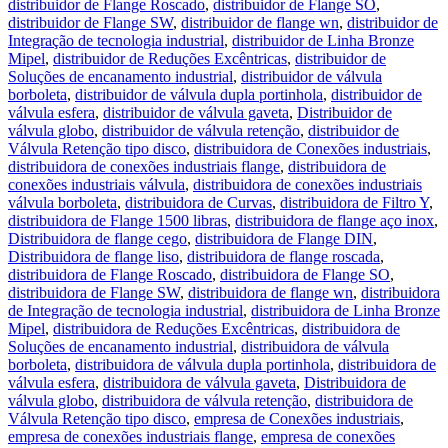
distribuidor de Flange Roscado
,
distribuidor de Flange SO
,
distribuidor de Flange SW
,
distribuidor de flange wn
,
distribuidor de
Integração de tecnologia industrial
,
distribuidor de Linha Bronze
Mipel
,
distribuidor de Reduções Excêntricas
,
distribuidor de
Soluções de encanamento industrial
,
distribuidor de válvula
borboleta
,
distribuidor de válvula dupla portinhola
,
distribuidor de
válvula esfera
,
distribuidor de válvula gaveta
,
Distribuidor de
válvula globo
,
distribuidor de válvula retenção
,
distribuidor de
Válvula Retenção tipo disco
,
distribuidora de Conexões industriais
,
distribuidora de conexões industriais flange
,
distribuidora de
conexões industriais válvula
,
distribuidora de conexões industriais
válvula borboleta
,
distribuidora de Curvas
,
distribuidora de Filtro Y
,
distribuidora de Flange 1500 libras
,
distribuidora de flange aço inox
,
Distribuidora de flange cego
,
distribuidora de Flange DIN
,
Distribuidora de flange liso
,
distribuidora de flange roscada
,
distribuidora de Flange Roscado
,
distribuidora de Flange SO
,
distribuidora de Flange SW
,
distribuidora de flange wn
,
distribuidora
de Integração de tecnologia industrial
,
distribuidora de Linha Bronze
Mipel
,
distribuidora de Reduções Excêntricas
,
distribuidora de
Soluções de encanamento industrial
,
distribuidora de válvula
borboleta
,
distribuidora de válvula dupla portinhola
,
distribuidora de
válvula esfera
,
distribuidora de válvula gaveta
,
Distribuidora de
válvula globo
,
distribuidora de válvula retenção
,
distribuidora de
Válvula Retenção tipo disco
,
empresa de Conexões industriais
,
empresa de conexões industriais flange
,
empresa de conexões